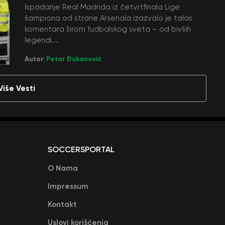
Ispadanje Real Madrida iz četvrtfinala Lige
šampiona od strane Arsenala izazvalo je talas
komentara širom fudbalskog sveta – od bivših
legendi...
Autor:
Petar Đukanović
Više Vesti
SOCCERSPORTAL
O Nama
Impressum
Kontakt
Uslovi korišćenja