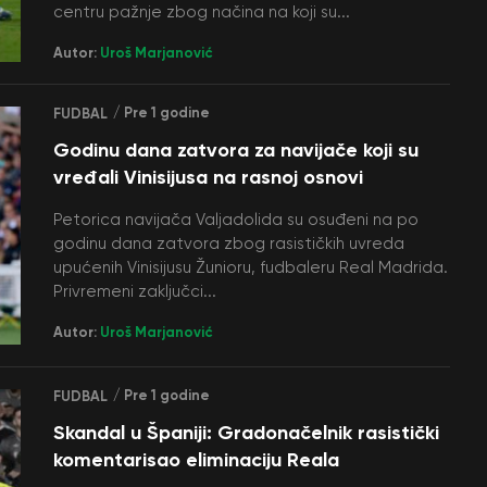
centru pažnje zbog načina na koji su...
Autor:
Uroš Marjanović
/ Pre 1 godine
FUDBAL
Godinu dana zatvora za navijače koji su
vređali Vinisijusa na rasnoj osnovi
Petorica navijača Valjadolida su osuđeni na po
godinu dana zatvora zbog rasističkih uvreda
upućenih Vinisijusu Žunioru, fudbaleru Real Madrida.
Privremeni zaključci...
Autor:
Uroš Marjanović
/ Pre 1 godine
FUDBAL
Skandal u Španiji: Gradonačelnik rasistički
komentarisao eliminaciju Reala