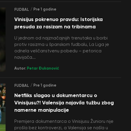
/ Pre 1 godine
FUDBAL
Vinisijus pokrenuo pravdu: Istorijska
presuda za rasizam na tribinama
U jednom od najznačajnijih trenutaka u borbi
protiv rasizma u španskom fudbalu, La Liga je
odnela veličanstvenu pobedu – petorica
navijača...
Autor:
Petar Đukanović
/ Pre 1 godine
FUDBAL
Netfliks slagao u dokumentarcu o
Vinisijusu?! Valensija najavila tužbu zbog
namerne manipulacije
Premijera dokumentarca o Vinisijusu Žunioru nije
prošla bez kontroverzi, a Valensija se našla u