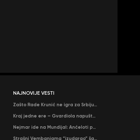
NAJNOVIJE VESTI
Zašto Rade Krunić ne igra za Srbiju? “Iako su mi obećali, niko me nije zvao…”
Kraj jedne ere – Gvardiola napušta Siti na kraju sezone, menja ga njegov nekadašnji rival
Nejmar ide na Mundijal: Anćeloti pročitao njegovo ime, Brazil u delirijumu (VIDEO)
Strašni Vembanjama “izudarao” šampiona za brejk: San Antonio poveo protiv Oklahome