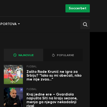
Soccerbet
SPORTOVA
NAJNOVIJE
POPULARNE
FUDBAL
Zašto Rade Krunić ne igra za
Srbiju? “Iako su mi obećali, niko
me nije zvao…”
FUDBAL
Kraj jedne ere – Gvardiola
napušta Siti na kraju sezone,
menja ga njegov nekadašnji
rival