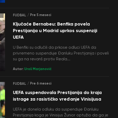
/ Pre 5 meseci
FUDBAL
Ključaće Bernabeu: Benfika povela
Prestijanija u Madrid uprkos suspenziji
UEFA
U Benfiki su odlučili da prkose odluci UEFA da
privremeno suspenduje Đanluku Prestijanija i poveli
su ga na revanš protiv Reala...
Autor:
Uroš Marjanović
/ Pre 6 meseci
FUDBAL
UEFA suspendovala Prestijanija do kraja
istrage za rasističko vređanje Vinisijusa
UEFA je donela odluku da suspenduje Đanluku
Prestijanija koga je Vinisijus Žunior optužio da ga je