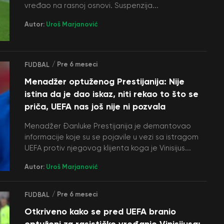
vređao na rasnoj osnovi. Suspenzija...
Autor:
Uroš Marjanović
/ Pre 6 meseci
FUDBAL
Menadžer optuženog Prestijanija: Nije
istina da je dao iskaz, niti rekao to što se
priča, UEFA nas još nije ni pozvala
Menadžer Đanluke Prestijanija je demantovao
informacije koje su se pojavile u vezi sa istragom
UEFA protiv njegovog klijenta koga je Vinisijus...
Autor:
Uroš Marjanović
/ Pre 6 meseci
FUDBAL
Otkriveno kako se pred UEFA branio
optuženi za rasističko vređanje Vinisijusa: