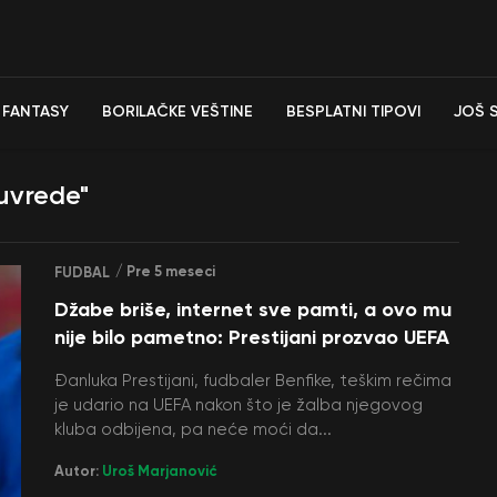
FANTASY
BORILAČKE VEŠTINE
BESPLATNI TIPOVI
JOŠ 
 uvrede"
/ Pre 5 meseci
FUDBAL
Džabe briše, internet sve pamti, a ovo mu
nije bilo pametno: Prestijani prozvao UEFA
Đanluka Prestijani, fudbaler Benfike, teškim rečima
je udario na UEFA nakon što je žalba njegovog
kluba odbijena, pa neće moći da...
Autor:
Uroš Marjanović