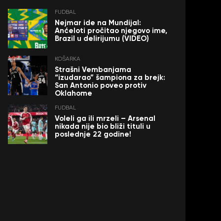
FUDBAL
Nejmar ide na Mundijal:
Anćeloti pročitao njegovo ime,
Brazil u delirijumu (VIDEO)
KOŠARKA
Strašni Vembanjama
“izudarao” šampiona za brejk:
San Antonio poveo protiv
Oklahome
FUDBAL
Voleli ga ili mrzeli – Arsenal
nikada nije bio bliži tituli u
poslednje 22 godine!