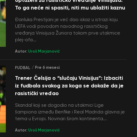
To ga neće ni spasiti, niti mu ublažiti kaznu
Đanluka Prestijani je već dao iskaz u istrazi koju
UEFA vodi povodom navodnog rasističkog
vređanja Vinisijusa Žuniora tokom prve utakmice
plej-ofa...
Autor:
Uroš Marjanović
/ Pre 6 meseci
FUDBAL
Trener Čelsija o “slučaju Vinisijus”: Izbaciti
iz fudbala svakog za koga se dokaže da je
rasistički vređao
Skandal koji se dogodio na utakmici Lige
šampiona između Benfike i Real Madrida glavna je
tema u Evropi. Novinari širom kontinenta...
Autor:
Uroš Marjanović