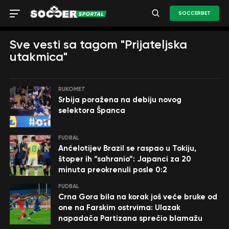
SOCCERBET
Sve vesti sa tagom "Prijateljska
utakmica"
RUKOMET
Srbija poražena na debiju novog
selektora Španca
FUDBAL
Anćelotijev Brazil se raspao u Tokiju,
štoper ih “sahranio”: Japanci za 20
minuta preokrenuli posle 0:2
FUDBAL
Crna Gora bila na korak još veće bruke od
one na Farskim ostrvima: Ulazak
napadača Partizana sprečio blamažu