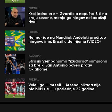
FUDBAL
Kraj jedne ere – Gvardiola napušta Siti na
kraju sezone, menja ga njegov nekadašnji
rival
FUDBAL
Nejmar ide na Mundijal: Anćeloti pročitao
njegovo ime, Brazil u delirijumu (VIDEO)
KOŠARKA
Strašni Vembanjama “izudarao” šampiona
za brejk: San Antonio poveo protiv
Oklahome
FUDBAL
Voleli ga ili mrzeli – Arsenal nikada nije
bio bliži tituli u poslednje 22 godine!