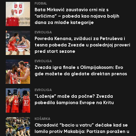
FUDBAL
Bata Mirković zaustavio crni niz s
“orlićima” – pobeda kao najava boljih
dana za mlađe kategorije
EVROLIGA
Povreda Kenana, zvižduci za Petruševa i
tesna pobeda Zvezde u poslednjoj proveri
pred start sezone
EVROLIGA
Zvezda igra finale s Olimpijakosom: Evo
gde možete da gledate direktan prenos
EVROLIGA
“Loženje” može da počne? Zvezda
pobedila šampiona Evrope na Kritu
KOŠARKA
Obradović “bacio u vatru” dečake kad se
lomilo protiv Makabija: Partizan poražen u