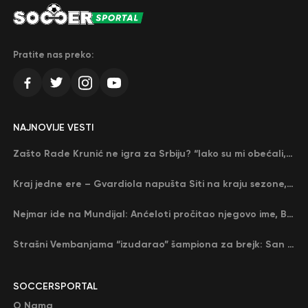
Pratite nas preko:
NAJNOVIJE VESTI
Zašto Rade Krunić ne igra za Srbiju? “Iako su mi obećali, niko me nije zvao…”
Kraj jedne ere – Gvardiola napušta Siti na kraju sezone, menja ga njegov nekadašnji rival
Nejmar ide na Mundijal: Anćeloti pročitao njegovo ime, Brazil u delirijumu (VIDEO)
Strašni Vembanjama “izudarao” šampiona za brejk: San Antonio poveo protiv Oklahome
SOCCERSPORTAL
O Nama