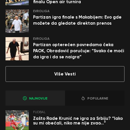
finalu Open air turnira
EVROLIGA
Partizan igra finale s Makabijem: Evo gde
možete da gledate direktan prenos
EVROLIGA
Partizan opterećen povredama čeka
PAOK, Obradović poručuje: “Svako će moći
da igra i da se naigra”
Više Vesti
NAJNOVIJE
POPULARNE
FUDBAL
Zašto Rade Krunić ne igra za Srbiju? “Iako
su mi obećali, niko me nije zvao…”