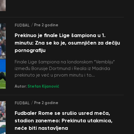
/ Pre 2 godine
FUDBAL
Prekinuo je finale Lige šampiona u 1.
minutu: Zna se ko je, osumnjičen za dečiju
pornografiju
Finale Lige šampiona na londonskom “Vembliju”
između Borusije Dortmund i Reala iz Madrida
prekinuto je već u prvom minutu i to...
Autor:
Stefan Kijanović
/ Pre 2 godine
FUDBAL
Fudbaler Rome se srušio usred meča,
stadion zanemeo: Prekinuta utakmica,
neće biti nastavljena