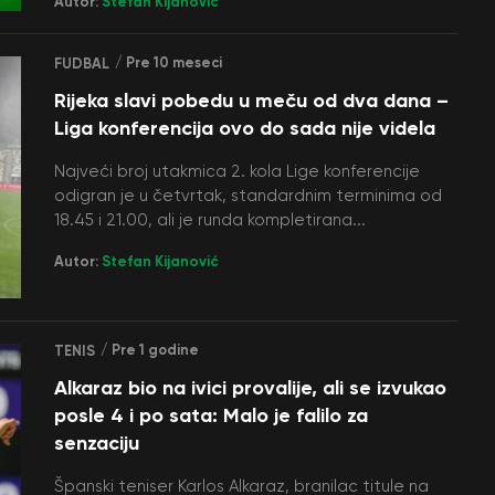
Autor:
Stefan Kijanović
/ Pre 10 meseci
FUDBAL
Rijeka slavi pobedu u meču od dva dana –
Liga konferencija ovo do sada nije videla
Najveći broj utakmica 2. kola Lige konferencije
odigran je u četvrtak, standardnim terminima od
18.45 i 21.00, ali je runda kompletirana...
Autor:
Stefan Kijanović
/ Pre 1 godine
TENIS
Alkaraz bio na ivici provalije, ali se izvukao
posle 4 i po sata: Malo je falilo za
senzaciju
Španski teniser Karlos Alkaraz, branilac titule na