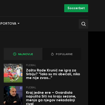
Soccerbet
SPORTOVA
NAJNOVIJE
POPULARNE
FUDBAL
Zašto Rade Krunić ne igra za
Srbiju? “Iako su mi obećali, niko
me nije zvao…”
FUDBAL
Kraj jedne ere – Gvardiola
napušta Siti na kraju sezone,
menja ga njegov nekadašnji
rival