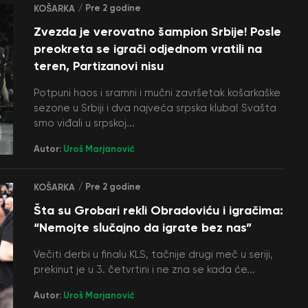
/ Pre 2 godine
KOŠARKA
Zvezda je verovatno šampion Srbije! Posle
preokreta se igrači odjednom vratili na
teren, Partizanovi nisu
Potpuni haos i sramni i mučni završetak košarkaške
sezone u Srbiji i dva najveća srpska kluba! Svašta
smo viđali u srpskoj...
Autor:
Uroš Marjanović
/ Pre 2 godine
KOŠARKA
Šta su Grobari rekli Obradoviću i igračima:
“Nemojte slučajno da igrate bez nas”
Večiti derbi u finalu KLS, tačnije drugi meč u seriji,
prekinut je u 3. četvrtini i ne zna se kada će...
Autor:
Uroš Marjanović