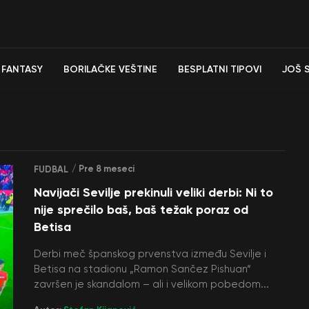
FANTASY
BORILAČKE VEŠTINE
BESPLATNI TIPOVI
JOŠ 
/ Pre 8 meseci
FUDBAL
Navijači Sevilje prekinuli veliki derbi: Ni to
nije sprečilo baš, baš težak poraz od
Betisa
Derbi meč španskog prvenstva između Sevilje i
Betisa na stadionu „Ramon Sančez Pishuan“
završen je skandalom – ali i velikom pobedom...