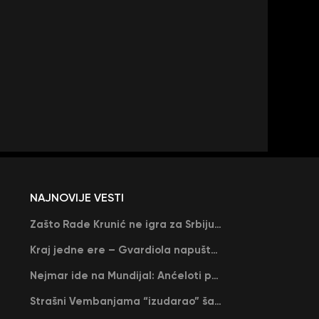
NAJNOVIJE VESTI
Zašto Rade Krunić ne igra za Srbiju? “Iako su mi obećali, niko me nije zvao…”
Kraj jedne ere – Gvardiola napušta Siti na kraju sezone, menja ga njegov nekadašnji rival
Nejmar ide na Mundijal: Anćeloti pročitao njegovo ime, Brazil u delirijumu (VIDEO)
Strašni Vembanjama “izudarao” šampiona za brejk: San Antonio poveo protiv Oklahome