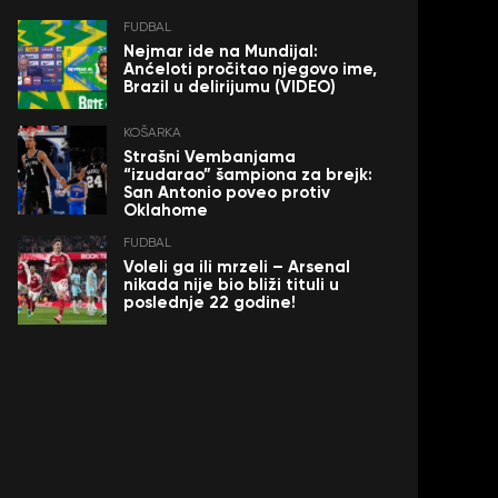
FUDBAL
Nejmar ide na Mundijal:
Anćeloti pročitao njegovo ime,
Brazil u delirijumu (VIDEO)
KOŠARKA
Strašni Vembanjama
“izudarao” šampiona za brejk:
San Antonio poveo protiv
Oklahome
FUDBAL
Voleli ga ili mrzeli – Arsenal
nikada nije bio bliži tituli u
poslednje 22 godine!