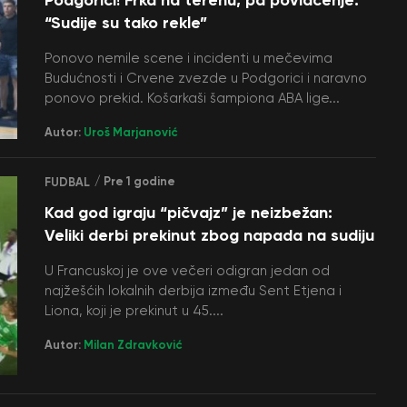
“Sudije su tako rekle”
Ponovo nemile scene i incidenti u mečevima
Budućnosti i Crvene zvezde u Podgorici i naravno
ponovo prekid. Košarkaši šampiona ABA lige...
Autor:
Uroš Marjanović
/ Pre 1 godine
FUDBAL
Kad god igraju “pičvajz” je neizbežan:
Veliki derbi prekinut zbog napada na sudiju
U Francuskoj je ove večeri odigran jedan od
najžešćih lokalnih derbija između Sent Etjena i
Liona, koji je prekinut u 45....
Autor:
Milan Zdravković