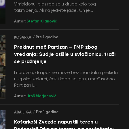
Vimbldonu, plasirao se u drugo kolo tog
takmičenja. Ali na jedvite jade! On je...
Autor:
Stefan Kijanović
/ Pre 1 godine
KOŠARKA
Prekinut meč Partizan – FMP zbog
vređanja: Sudije otišle u svlačionicu, traži
se pražnjenje
I naravno, da ipak ne može bez skandala i prekida
u srpskoj košarci, čak i kada ne igraju međusobno
Partizan i...
Autor:
Uroš Marjanović
/ Pre 1 godine
ABA LIGA
Košarkaši Zvezde napustili teren u
Podgorici! Frka na terenu, pa povlačenje: