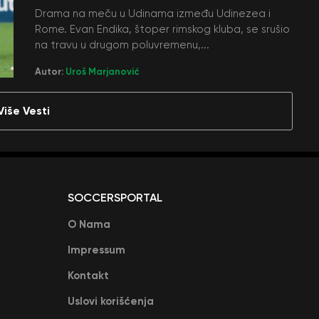
Drama na meču u Udinama između Udinezea i
Rome. Evan Endika, štoper rimskog kluba, se srušio
na travu u drugom poluvremenu,...
Autor:
Uroš Marjanović
Više Vesti
SOCCERSPORTAL
O Nama
Impressum
Kontakt
Uslovi korišćenja