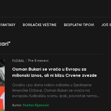
FANTASY
BORILAČKE VEŠTINE
BESPLATNI TIPOVI
JOŠ 
ari"
/ Pre 8 meseci
FUDBAL
Osman Bukari se vraća u Evropu za
milionski iznos, ali ni blizu Crvene zvezde
Godinu i po dana nakon odlaska u Sjedinjene
Američke Države, Osman Bukari se vraća na
evropsku fudbalsku scenu. Ipak, povratak nema...
Autor:
Stefan Kijanović