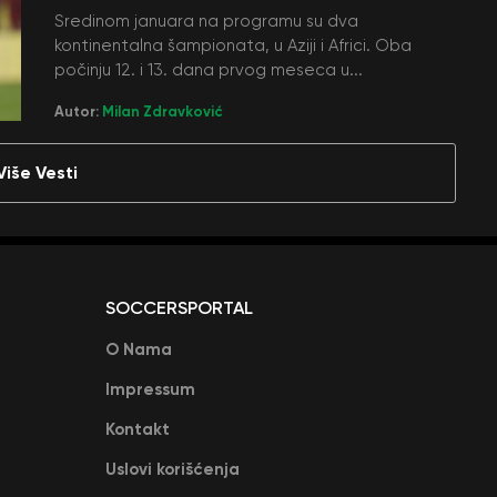
Sredinom januara na programu su dva
kontinentalna šampionata, u Aziji i Africi. Oba
počinju 12. i 13. dana prvog meseca u...
Autor:
Milan Zdravković
Više Vesti
SOCCERSPORTAL
O Nama
Impressum
Kontakt
Uslovi korišćenja