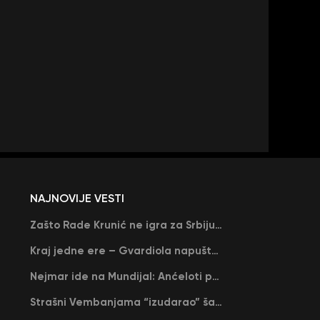
NAJNOVIJE VESTI
Zašto Rade Krunić ne igra za Srbiju? “Iako su mi obećali, niko me nije zvao…”
Kraj jedne ere – Gvardiola napušta Siti na kraju sezone, menja ga njegov nekadašnji rival
Nejmar ide na Mundijal: Anćeloti pročitao njegovo ime, Brazil u delirijumu (VIDEO)
Strašni Vembanjama “izudarao” šampiona za brejk: San Antonio poveo protiv Oklahome