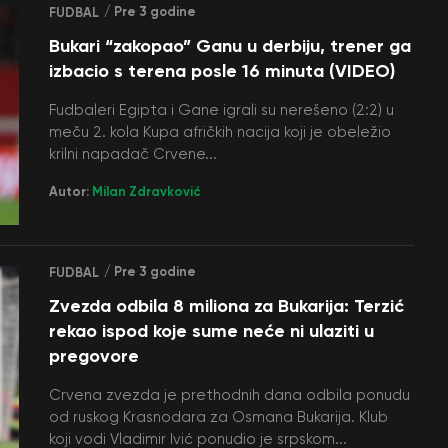
/ Pre 3 godine
FUDBAL
Bukari “zakopao” Ganu u derbiju, trener ga
izbacio s terena posle 16 minuta (VIDEO)
Fudbaleri Egipta i Gane igrali su nerešeno (2:2) u
meču 2. kola Kupa afričkih nacija koji je obeležio
krilni napadač Crvene...
Autor:
Milan Zdravković
/ Pre 3 godine
FUDBAL
Zvezda odbila 8 miliona za Bukarija: Terzić
rekao ispod koje sume neće ni ulaziti u
pregovore
Crvena zvezda je prethodnih dana odbila ponudu
od ruskog Krasnodara za Osmana Bukarija. Klub
koji vodi Vladimir Ivić ponudio je srpskom...