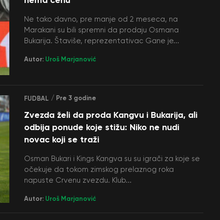
Ne tako davno, pre manje od 2 meseca, na
Marakani su bili spremni da prodaju Osmana
Bukarija. Štaviše, reprezentativac Gane je...
Autor:
Uroš Marjanović
/ Pre 3 godine
FUDBAL
Zvezda želi da proda Kangvu i Bukarija, ali
odbija ponude koje stižu: Niko ne nudi
novac koji se traži
Osman Bukari i Kings Kangva su su igrači za koje se
očekuje da tokom zimskog prelaznog roka
napuste Crvenu zvezdu. Klub...
Autor:
Uroš Marjanović