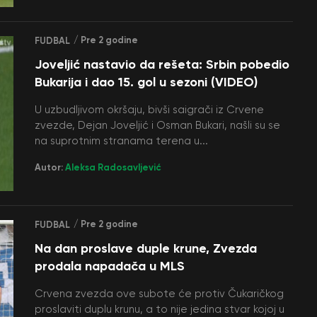
/ Pre 2 godine
FUDBAL
Joveljić nastavio da rešeta: Srbin pobedio
Bukarija i dao 15. gol u sezoni (VIDEO)
U uzbudljivom okršaju, bivši saigrači iz Crvene
zvezde, Dejan Joveljić i Osman Bukari, našli su se
na suprotnim stranama terena u...
Autor:
Aleksa Radosavljević
/ Pre 2 godine
FUDBAL
Na dan proslave duple krune, Zvezda
prodala napadača u MLS
Crvena zvezda ove subote će protiv Čukaričkog
proslaviti duplu krunu, a to nije jedina stvar kojoj u