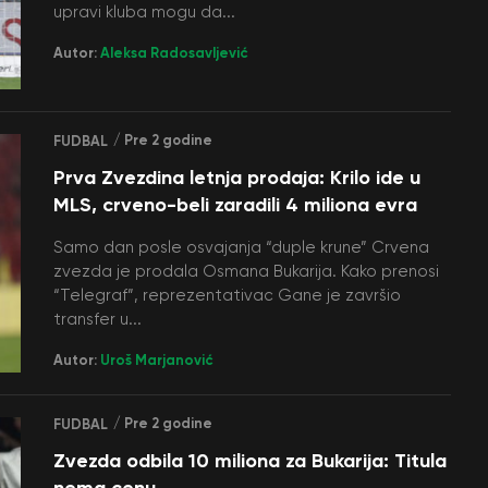
upravi kluba mogu da...
Autor:
Aleksa Radosavljević
/ Pre 2 godine
FUDBAL
Prva Zvezdina letnja prodaja: Krilo ide u
MLS, crveno-beli zaradili 4 miliona evra
Samo dan posle osvajanja “duple krune” Crvena
zvezda je prodala Osmana Bukarija. Kako prenosi
“Telegraf”, reprezentativac Gane je završio
transfer u...
Autor:
Uroš Marjanović
/ Pre 2 godine
FUDBAL
Zvezda odbila 10 miliona za Bukarija: Titula
nema cenu