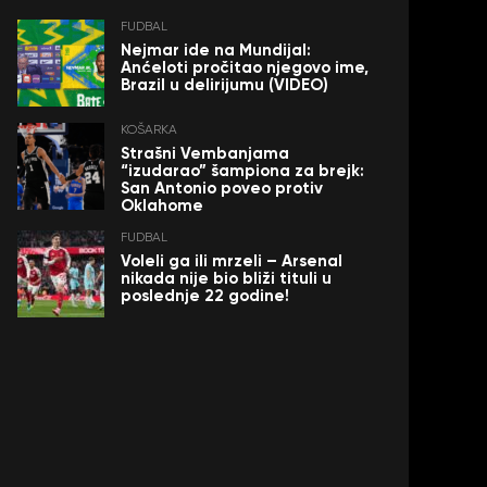
FUDBAL
Nejmar ide na Mundijal:
Anćeloti pročitao njegovo ime,
Brazil u delirijumu (VIDEO)
KOŠARKA
Strašni Vembanjama
“izudarao” šampiona za brejk:
San Antonio poveo protiv
Oklahome
FUDBAL
Voleli ga ili mrzeli – Arsenal
nikada nije bio bliži tituli u
poslednje 22 godine!