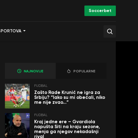
Soccerbet
SPORTOVA
NAJNOVIJE
POPULARNE
FUDBAL
Zašto Rade Krunić ne igra za
Srbiju? “Iako su mi obećali, niko
me nije zvao…”
FUDBAL
Kraj jedne ere – Gvardiola
napušta Siti na kraju sezone,
menja ga njegov nekadašnji
rival