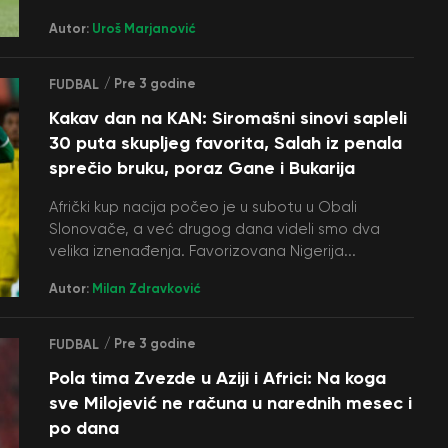
Autor:
Uroš Marjanović
/ Pre 3 godine
FUDBAL
Kakav dan na KAN: Siromašni sinovi sapleli
30 puta skupljeg favorita, Salah iz penala
sprečio bruku, poraz Gane i Bukarija
Afrički kup nacija počeo je u subotu u Obali
Slonovače, a već drugog dana videli smo dva
velika iznenađenja. Favorizovana Nigerija...
Autor:
Milan Zdravković
/ Pre 3 godine
FUDBAL
Pola tima Zvezde u Aziji i Africi: Na koga
sve Milojević ne računa u narednih mesec i
po dana