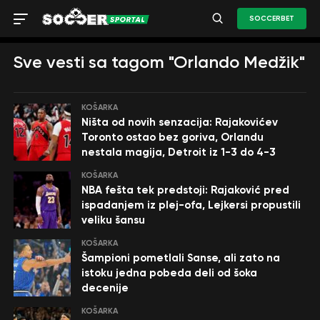
SOCCERBET
Sve vesti sa tagom "Orlando Medžik"
KOŠARKA
Ništa od novih senzacija: Rajakovićev
Toronto ostao bez goriva, Orlandu
nestala magija, Detroit iz 1-3 do 4-3
KOŠARKA
NBA fešta tek predstoji: Rajaković pred
ispadanjem iz plej-ofa, Lejkersi propustili
veliku šansu
KOŠARKA
Šampioni pometlali Sanse, ali zato na
istoku jedna pobeda deli od šoka
decenije
KOŠARKA