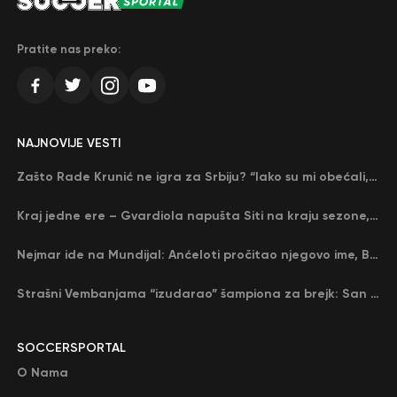
Pratite nas preko:
NAJNOVIJE VESTI
Zašto Rade Krunić ne igra za Srbiju? “Iako su mi obećali, niko me nije zvao…”
Kraj jedne ere – Gvardiola napušta Siti na kraju sezone, menja ga njegov nekadašnji rival
Nejmar ide na Mundijal: Anćeloti pročitao njegovo ime, Brazil u delirijumu (VIDEO)
Strašni Vembanjama “izudarao” šampiona za brejk: San Antonio poveo protiv Oklahome
SOCCERSPORTAL
O Nama