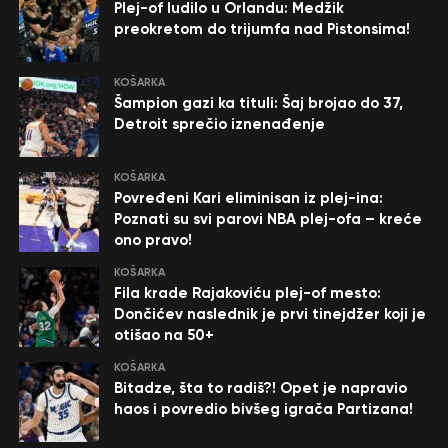
Plej-of ludilo u Orlandu: Medžik
preokretom do trijumfa nad Pistonsima!
KOŠARKA
Šampion gazi ka tituli: Šaj brojao do 37,
Detroit sprečio iznenađenje
KOŠARKA
Povređeni Kari eliminisan iz plej-ina:
Poznati su svi parovi NBA plej-ofa – kreće
ono pravo!
KOŠARKA
Fila krade Rajakoviću plej-of mesto:
Dončićev naslednik je prvi tinejdžer koji je
otišao na 50+
KOŠARKA
Bitadze, šta to radiš?! Opet je napravio
haos i povredio bivšeg igrača Partizana!