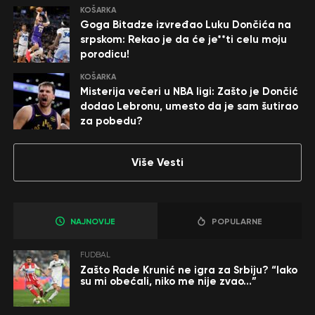
KOŠARKA
Goga Bitadze izvređao Luku Dončića na
srpskom: Rekao je da će je**ti celu moju
porodicu!
KOŠARKA
Misterija večeri u NBA ligi: Zašto je Dončić
dodao Lebronu, umesto da je sam šutirao
za pobedu?
Više Vesti
NAJNOVIJE
POPULARNE
FUDBAL
Zašto Rade Krunić ne igra za Srbiju? “Iako
su mi obećali, niko me nije zvao…”