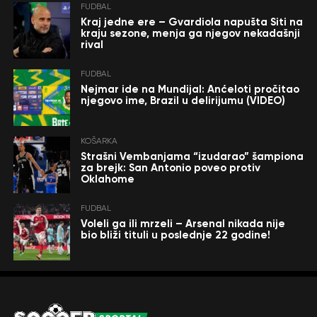
FUDBAL
Kraj jedne ere – Gvardiola napušta Siti na
kraju sezone, menja ga njegov nekadašnji
rival
FUDBAL
Nejmar ide na Mundijal: Anćeloti pročitao
njegovo ime, Brazil u delirijumu (VIDEO)
KOŠARKA
Strašni Vembanjama “izudarao” šampiona
za brejk: San Antonio poveo protiv
Oklahome
FUDBAL
Voleli ga ili mrzeli – Arsenal nikada nije
bio bliži tituli u poslednje 22 godine!