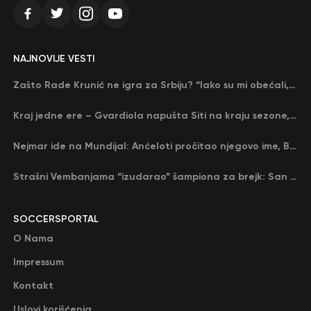
NAJNOVIJE VESTI
Zašto Rade Krunić ne igra za Srbiju? “Iako su mi obećali, niko me nije zvao…”
Kraj jedne ere – Gvardiola napušta Siti na kraju sezone, menja ga njegov nekadašnji rival
Nejmar ide na Mundijal: Anćeloti pročitao njegovo ime, Brazil u delirijumu (VIDEO)
Strašni Vembanjama “izudarao” šampiona za brejk: San Antonio poveo protiv Oklahome
SOCCERSPORTAL
O Nama
Impressum
Kontakt
Uslovi korišćenja