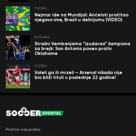
FUDBAL
Nejmar ide na Mundijal: Anćeloti pročitao
njegovo ime, Brazil u delirijumu (VIDEO)
KOŠARKA
Strašni Vembanjama “izudarao” šampiona
za brejk: San Antonio poveo protiv
Oklahome
FUDBAL
Voleli ga ili mrzeli – Arsenal nikada nije
bio bliži tituli u poslednje 22 godine!
Pratite nas preko: