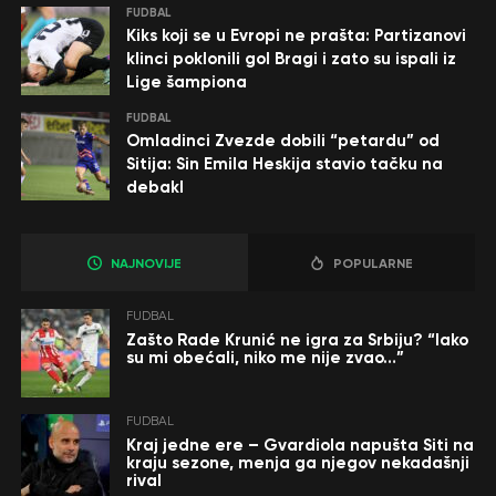
FUDBAL
Kiks koji se u Evropi ne prašta: Partizanovi
klinci poklonili gol Bragi i zato su ispali iz
Lige šampiona
FUDBAL
Omladinci Zvezde dobili “petardu” od
Sitija: Sin Emila Heskija stavio tačku na
debakl
NAJNOVIJE
POPULARNE
FUDBAL
Zašto Rade Krunić ne igra za Srbiju? “Iako
su mi obećali, niko me nije zvao…”
FUDBAL
Kraj jedne ere – Gvardiola napušta Siti na
kraju sezone, menja ga njegov nekadašnji
rival