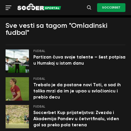
SOCCERBET
Sve vesti sa tagom "Omladinski
fudbal"
FUDBAL
Partizan čuva svoje talente – šest potpisa
u Humskoj u istom danu
FUDBAL
Trebalo je da postane novi Toti, a sad ih
toliko mrzi da im je upao u svlačionicu i
prebio decu
FUDBAL
Soccerbet Kup prijateljstva: Zvezda i
Akademija Pandev u četvrtfinalu, viđen
gol sa preko pola terena