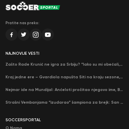
Pratite nas preko:
NAJNOVIJE VESTI
Zašto Rade Krunić ne igra za Srbiju? “Iako su mi obećali, niko me nije zvao…”
Kraj jedne ere – Gvardiola napušta Siti na kraju sezone, menja ga njegov nekadašnji rival
Nejmar ide na Mundijal: Anćeloti pročitao njegovo ime, Brazil u delirijumu (VIDEO)
Strašni Vembanjama “izudarao” šampiona za brejk: San Antonio poveo protiv Oklahome
SOCCERSPORTAL
O Nama