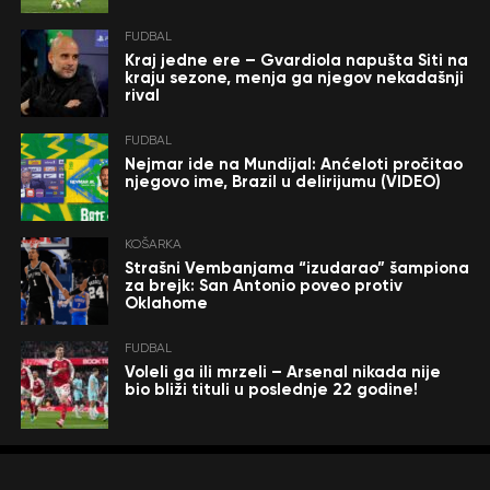
FUDBAL
Kraj jedne ere – Gvardiola napušta Siti na
kraju sezone, menja ga njegov nekadašnji
rival
FUDBAL
Nejmar ide na Mundijal: Anćeloti pročitao
njegovo ime, Brazil u delirijumu (VIDEO)
KOŠARKA
Strašni Vembanjama “izudarao” šampiona
za brejk: San Antonio poveo protiv
Oklahome
FUDBAL
Voleli ga ili mrzeli – Arsenal nikada nije
bio bliži tituli u poslednje 22 godine!