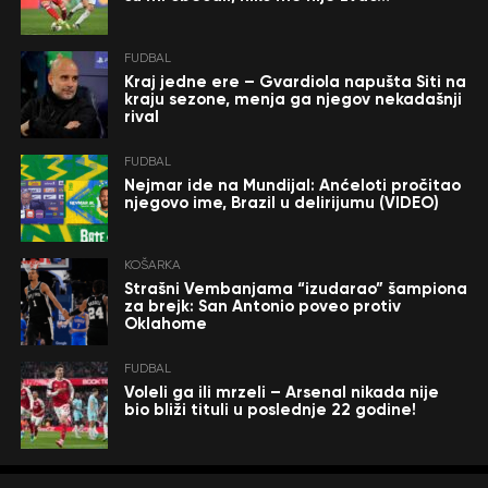
FUDBAL
Kraj jedne ere – Gvardiola napušta Siti na
kraju sezone, menja ga njegov nekadašnji
rival
FUDBAL
Nejmar ide na Mundijal: Anćeloti pročitao
njegovo ime, Brazil u delirijumu (VIDEO)
KOŠARKA
Strašni Vembanjama “izudarao” šampiona
za brejk: San Antonio poveo protiv
Oklahome
FUDBAL
Voleli ga ili mrzeli – Arsenal nikada nije
bio bliži tituli u poslednje 22 godine!