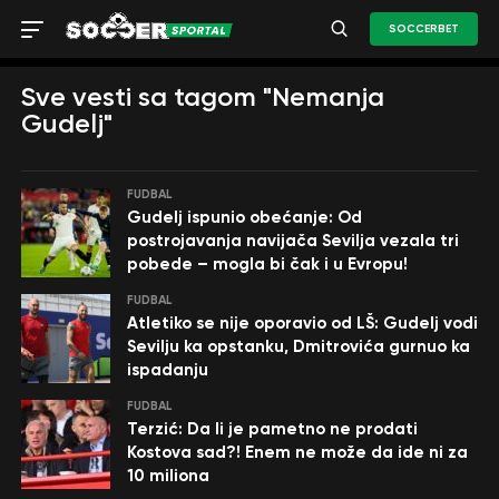
SOCCERBET
Sve vesti sa tagom "Nemanja
Gudelj"
FUDBAL
Gudelj ispunio obećanje: Od
postrojavanja navijača Sevilja vezala tri
pobede – mogla bi čak i u Evropu!
FUDBAL
Atletiko se nije oporavio od LŠ: Gudelj vodi
Sevilju ka opstanku, Dmitrovića gurnuo ka
ispadanju
FUDBAL
Terzić: Da li je pametno ne prodati
Kostova sad?! Enem ne može da ide ni za
10 miliona