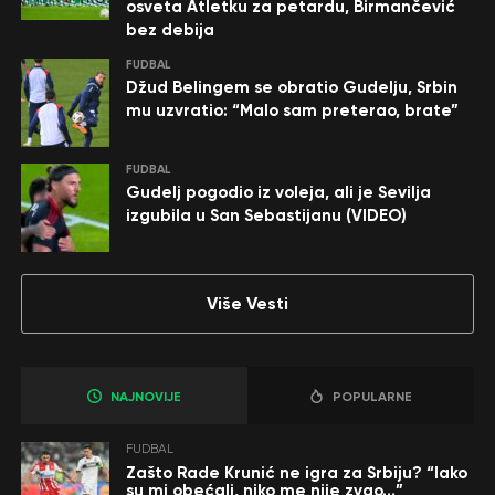
osveta Atletku za petardu, Birmančević
bez debija
FUDBAL
Džud Belingem se obratio Gudelju, Srbin
mu uzvratio: “Malo sam preterao, brate”
FUDBAL
Gudelj pogodio iz voleja, ali je Sevilja
izgubila u San Sebastijanu (VIDEO)
Više Vesti
NAJNOVIJE
POPULARNE
FUDBAL
Zašto Rade Krunić ne igra za Srbiju? “Iako
su mi obećali, niko me nije zvao…”