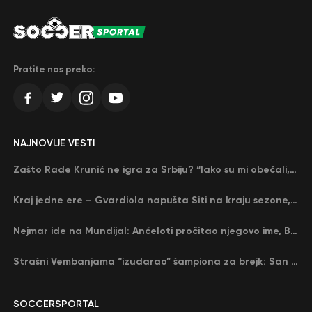
Pratite nas preko:
NAJNOVIJE VESTI
Zašto Rade Krunić ne igra za Srbiju? “Iako su mi obećali, niko me nije zvao…”
Kraj jedne ere – Gvardiola napušta Siti na kraju sezone, menja ga njegov nekadašnji rival
Nejmar ide na Mundijal: Anćeloti pročitao njegovo ime, Brazil u delirijumu (VIDEO)
Strašni Vembanjama “izudarao” šampiona za brejk: San Antonio poveo protiv Oklahome
SOCCERSPORTAL