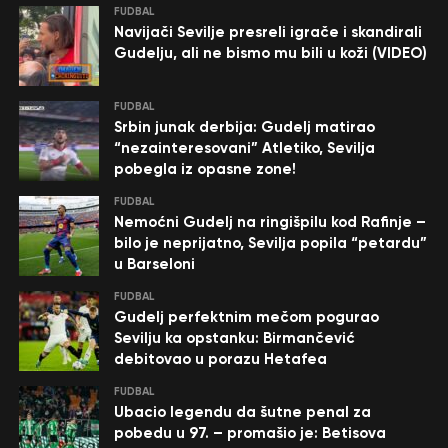
FUDBAL
Navijači Sevilje presreli igrače i skandirali
Gudelju, ali ne bismo mu bili u koži (VIDEO)
FUDBAL
Srbin junak derbija: Gudelj matirao
“nezainteresovani” Atletiko, Sevilja
pobegla iz opasne zone!
FUDBAL
Nemoćni Gudelj na ringišpilu kod Rafinje –
bilo je neprijatno, Sevilja popila “petardu”
u Barseloni
FUDBAL
Gudelj perfektnim mečom pogurao
Sevilju ka opstanku: Birmančević
debitovao u porazu Hetafea
FUDBAL
Ubacio legendu da šutne penal za
pobedu u 97. – promašio je: Betisova