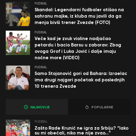
FUDBAL
Skandal: Legendarni fudbaler otišao na
sahranu majke, iz kluba mu javili da ga
menja bivši trener Zvezde (FOTO)
FUDBAL
Veče kad je zvuk violine nadjačao
petardu i bacio Barsu u zaborav: Zbog
ovoga Grof i Luka Jović i dalje imaju
noćne more (VIDEO)
FUDBAL
Samo Stojanović gori od Bahara: Izraelac
ima drugi najgori početak od poslednjih
10 trenera Zvezde
NAJNOVIJE
POPULARNE
FUDBAL
Zašto Rade Krunić ne igra za Srbiju? “Iako
su mi obećali, niko me nije zvao…”