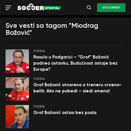
SOCCERBET
Sve vesti sa tagom "Miodrag
Božović"
FUDBAL
Rasulo u Podgorici – “Grof” Božović
podneo ostavku, Budućnost ostaje bez
Evrope?
FUDBAL
Grof Božović otvoreno o treneru crveno-
belih: Ako ne pobedi – sledi smena!
FUDBAL
Grof Božović ostao bez posla