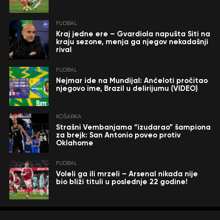
FUDBAL
Kraj jedne ere – Gvardiola napušta Siti na
kraju sezone, menja ga njegov nekadašnji
rival
FUDBAL
Nejmar ide na Mundijal: Anćeloti pročitao
njegovo ime, Brazil u delirijumu (VIDEO)
KOŠARKA
Strašni Vembanjama “izudarao” šampiona
za brejk: San Antonio poveo protiv
Oklahome
FUDBAL
Voleli ga ili mrzeli – Arsenal nikada nije
bio bliži tituli u poslednje 22 godine!