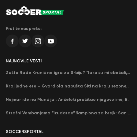
Pratite nas preko:
NAJNOVIJE VESTI
Zašto Rade Krunić ne igra za Srbiju? “Iako su mi obećali, niko me nije zvao…”
Kraj jedne ere – Gvardiola napušta Siti na kraju sezone, menja ga njegov nekadašnji rival
Nejmar ide na Mundijal: Anćeloti pročitao njegovo ime, Brazil u delirijumu (VIDEO)
Strašni Vembanjama “izudarao” šampiona za brejk: San Antonio poveo protiv Oklahome
SOCCERSPORTAL