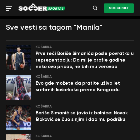
SOCCERBET
Sve vesti sa tagom "Manila"
KOŠARKA
Prve reči Boriše Simanića posle povratka u
reprezentaciju: Da mi je prošle godine
neko ovo pričao, ne bih mu verovao
KOŠARKA
Evo gde možete da pratite uživo let
srebrnih košarkaša prema Beogradu
KOŠARKA
Boriša Simanić se javio iz bolnice: Novak
Đoković se čuo s njim i dao mu podršku
KOŠARKA