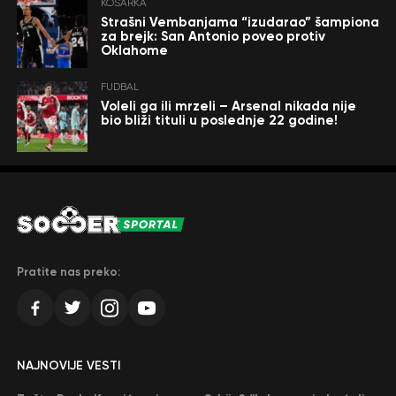
KOŠARKA
Strašni Vembanjama “izudarao” šampiona
za brejk: San Antonio poveo protiv
Oklahome
FUDBAL
Voleli ga ili mrzeli – Arsenal nikada nije
bio bliži tituli u poslednje 22 godine!
Pratite nas preko:
NAJNOVIJE VESTI