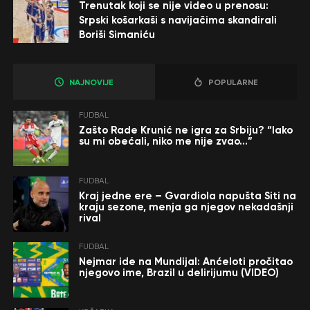
Trenutak koji se nije video u prenosu:
Srpski košarkaši s navijačima skandirali
Boriši Simaniću
NAJNOVIJE
POPULARNE
FUDBAL
Zašto Rade Krunić ne igra za Srbiju? “Iako
su mi obećali, niko me nije zvao…”
FUDBAL
Kraj jedne ere – Gvardiola napušta Siti na
kraju sezone, menja ga njegov nekadašnji
rival
FUDBAL
Nejmar ide na Mundijal: Anćeloti pročitao
njegovo ime, Brazil u delirijumu (VIDEO)