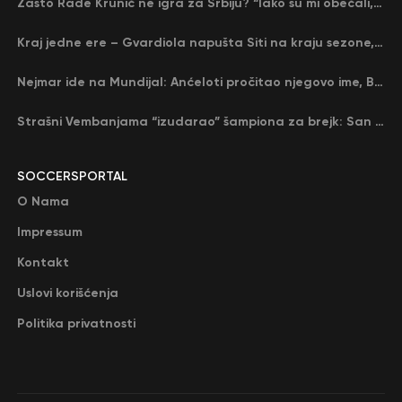
Zašto Rade Krunić ne igra za Srbiju? “Iako su mi obećali, niko me nije zvao…”
Kraj jedne ere – Gvardiola napušta Siti na kraju sezone, menja ga njegov nekadašnji rival
Nejmar ide na Mundijal: Anćeloti pročitao njegovo ime, Brazil u delirijumu (VIDEO)
Strašni Vembanjama “izudarao” šampiona za brejk: San Antonio poveo protiv Oklahome
SOCCERSPORTAL
O Nama
Impressum
Kontakt
Uslovi korišćenja
Politika privatnosti