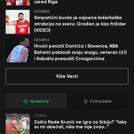
usred Rige
KOŠARKA
Simpatični bucko je najveća košarkaška
atrakcija na svetu: Građen je kao frižider
(VIDEO)
KOŠARKA
Hrvati ponizili Dončića i Slovence, NBA
Bahami pokazali svoju snagu, veteran (41)
i Kaboklo presudili Crnogorcima
Više Vesti
NAJNOVIJE
POPULARNE
FUDBAL
Zašto Rade Krunić ne igra za Srbiju? “Iako
su mi obećali, niko me nije zvao…”