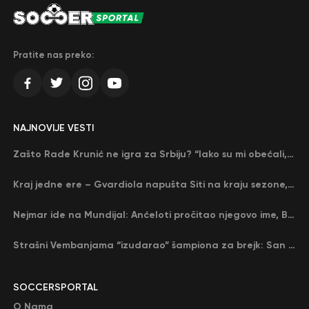
Pratite nas preko:
NAJNOVIJE VESTI
Zašto Rade Krunić ne igra za Srbiju? “Iako su mi obećali, niko me nije zvao…”
Kraj jedne ere – Gvardiola napušta Siti na kraju sezone, menja ga njegov nekadašnji rival
Nejmar ide na Mundijal: Anćeloti pročitao njegovo ime, Brazil u delirijumu (VIDEO)
Strašni Vembanjama “izudarao” šampiona za brejk: San Antonio poveo protiv Oklahome
SOCCERSPORTAL
O Nama