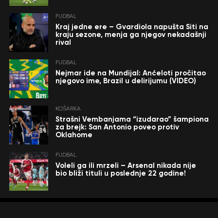
FUDBAL
Kraj jedne ere – Gvardiola napušta Siti na
kraju sezone, menja ga njegov nekadašnji
rival
FUDBAL
Nejmar ide na Mundijal: Anćeloti pročitao
njegovo ime, Brazil u delirijumu (VIDEO)
KOŠARKA
Strašni Vembanjama “izudarao” šampiona
za brejk: San Antonio poveo protiv
Oklahome
FUDBAL
Voleli ga ili mrzeli – Arsenal nikada nije
bio bliži tituli u poslednje 22 godine!