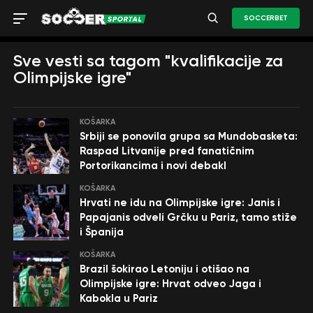
SOCCERBET
Sve vesti sa tagom "kvalifikacije za
Olimpijske igre"
KOŠARKA
Srbiji se ponovila grupa sa Mundobasketa:
Raspad Litvanije pred fanatičnim
Portorikancima i novi debakl
KOŠARKA
Hrvati ne idu na Olimpijske igre: Janis i
Papajanis odveli Grčku u Pariz, tamo stiže
i Španija
KOŠARKA
Brazil šokirao Letoniju i otišao na
Olimpijske igre: Hrvat odveo Jaga i
Kabokla u Pariz