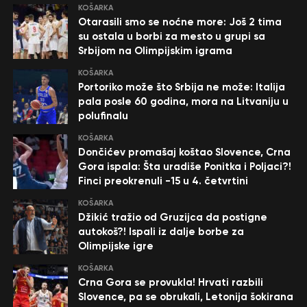
KOŠARKA
Otarasili smo se noćne more: Još 2 tima
su ostala u borbi za mesto u grupi sa
Srbijom na Olimpijskim igrama
KOŠARKA
Portoriko može što Srbija ne može: Italija
pala posle 60 godina, mora na Litvaniju u
polufinalu
KOŠARKA
Dončićev promašaj koštao Slovence, Crna
Gora ispala: Šta uradiše Ponitka i Poljaci?!
Finci preokrenuli -15 u 4. četvrtini
KOŠARKA
Džikić tražio od Gruzijca da postigne
autokoš?! Ispali iz dalje borbe za
Olimpijske igre
KOŠARKA
Crna Gora se provukla! Hrvati razbili
Slovence, pa se obrukali, Letonija šokirana