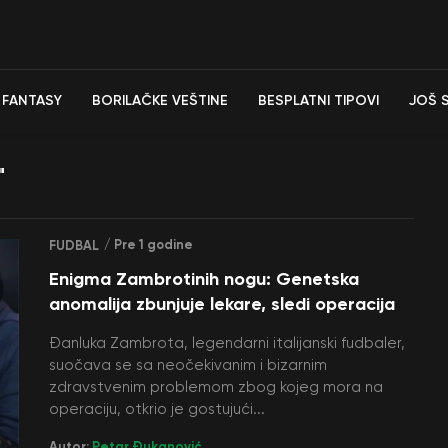
FANTASY
BORILAČKE VEŠTINE
BESPLATNI TIPOVI
JOŠ 
"
/ Pre 1 godine
FUDBAL
Enigma Zambrotinih nogu: Genetska
anomalija zbunjuje lekare, sledi operacija
Đanluka Zambrota, legendarni italijanski fudbaler,
suočava se sa neočekivanim i bizarnim
zdravstvenim problemom zbog kojeg mora na
operaciju, otkrio je gostujući...
Autor:
Petar Đukanović