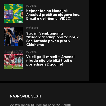
FUDBAL
Nejmar ide na Mundijal:
Anćeloti pročitao njegovo ime,
Brazil u delirijumu (VIDEO)
KOŠARKA
Strašni Vembanjama
“izudarao” šampiona za brejk:
San Antonio poveo protiv
Oklahome
FUDBAL
Voleli ga ili mrzeli – Arsenal
nikada nije bio bliži tituli u
poslednje 22 godine!
NAJNOVIJE VESTI
Zašto Rade Krunić ne igra za Srbiju? “Iako su mi obećali, niko me nije zvao…”