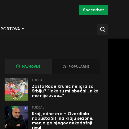
Soccerbet
SPORTOVA
NAJNOVIJE
POPULARNE
FUDBAL
Zašto Rade Krunić ne igra za
Srbiju? “Iako su mi obećali, niko
me nije zvao…”
FUDBAL
Kraj jedne ere – Gvardiola
napušta Siti na kraju sezone,
menja ga njegov nekadašnji
rival