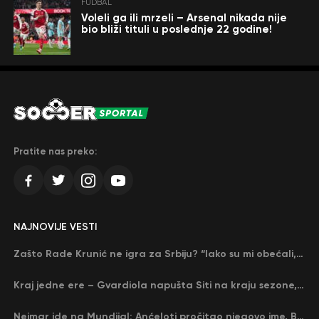
FUDBAL
Voleli ga ili mrzeli – Arsenal nikada nije
bio bliži tituli u poslednje 22 godine!
Pratite nas preko:
NAJNOVIJE VESTI
Zašto Rade Krunić ne igra za Srbiju? “Iako su mi obećali, niko me nije zvao…”
Kraj jedne ere – Gvardiola napušta Siti na kraju sezone, menja ga njegov nekadašnji rival
Nejmar ide na Mundijal: Anćeloti pročitao njegovo ime, Brazil u delirijumu (VIDEO)