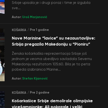
Srbije upisala je i drugi poraz i time je izgubila
sve...
Autor:
Uroš Marjanović
/ Pre 1 godine
KOŠARKA
Nove Marinine “lavice” su nezaustavljive:
Srbija pregazila Makedoniju u “Pioniru”
Ženska košarkaška reprezentacija Srbije još
jednom je veoma ubedljivo savladala Severnu
Makedoniju rezultatom 105:60. Bila je to peta
pobeda izabranica Marine...
Autor:
Stefan Kijanović
/ Pre 2 godine
KOŠARKA
Košarkašice Srbije demolirale olimpijske
vicešampionke: Ali pokazale i veliki