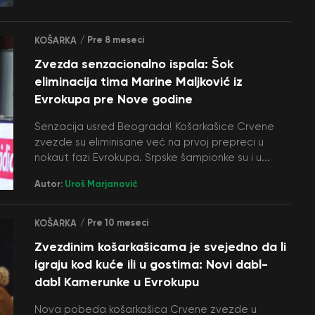
/ Pre 8 meseci
KOŠARKA
Zvezda senzacionalno ispala: Šok
eliminacija tima Marine Maljković iz
Evrokupa pre Nove godine
Senzacija usred Beograda! Košarkašice Crvene
zvezde su eliminisane već na prvoj prepreci u
nokaut fazi Evrokupa. Srpske šampionke su i u...
Autor:
Uroš Marjanović
/ Pre 10 meseci
KOŠARKA
Zvezdinim košarkašicama je svejedno da li
igraju kod kuće ili u gostima: Novi dabl-
dabl Kamerunke u Evrokupu
Nova pobeda košarkašica Crvene zvezde u