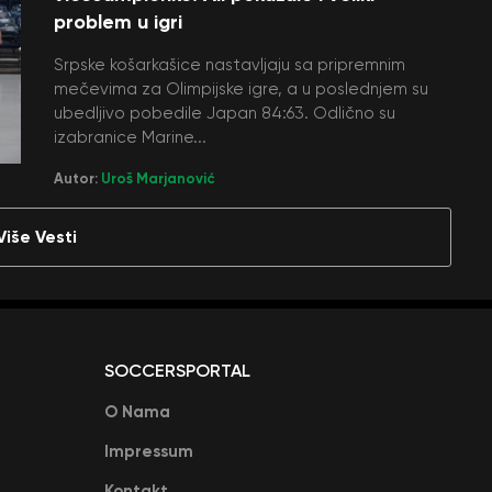
problem u igri
Srpske košarkašice nastavljaju sa pripremnim
mečevima za Olimpijske igre, a u poslednjem su
ubedljivo pobedile Japan 84:63. Odlično su
izabranice Marine...
Autor:
Uroš Marjanović
Više Vesti
SOCCERSPORTAL
O Nama
Impressum
Kontakt