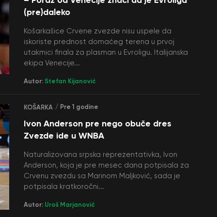
(pre)daleko
Košarkašice Crvene zvezde nisu uspele da
iskoriste prednost domaćeg terena u prvoj
utakmici finala za plasman u Evroligu. Italijanska
ekipa Venecije...
Autor:
Stefan Kijanović
/ Pre 1 godine
KOŠARKA
Ivon Anderson pre nego obuče dres
Zvezde ide u WNBA
Naturalizovana srpska reprezentativka, Ivon
Anderson, koja je pre mesec dana potpisala za
Crvenu zvezdu sa Marinom Maljković, sada je
potpisala kratkoročni...
Autor:
Uroš Marjanović