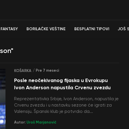
FANTASY
BORILAČKE VEŠTINE
BESPLATNI TIPOVI
JOŠ 
son"
/ Pre 7 meseci
KOŠARKA
Posle neočekivanog fijaska u Evrokupu
Ivon Anderson napustila Crvenu zvezdu
Reprezentativka Srbije, Ivon Anderson, napustila je
Crvenu zvezdu i u nastavku sezone će igrati za
Valensiju. Španski klub je potvrdio da...
Autor:
Uroš Marjanović