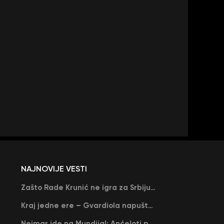
NAJNOVIJE VESTI
Zašto Rade Krunić ne igra za Srbiju? “Iako su mi obećali, niko me nije zvao…”
Kraj jedne ere – Gvardiola napušta Siti na kraju sezone, menja ga njegov nekadašnji rival
Nejmar ide na Mundijal: Anćeloti pročitao njegovo ime, Brazil u delirijumu (VIDEO)