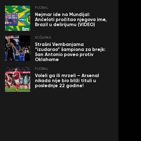
FUDBAL
Nejmar ide na Mundijal:
Anćeloti pročitao njegovo ime,
Brazil u delirijumu (VIDEO)
KOŠARKA
Strašni Vembanjama
“izudarao” šampiona za brejk:
San Antonio poveo protiv
Oklahome
FUDBAL
Voleli ga ili mrzeli – Arsenal
nikada nije bio bliži tituli u
poslednje 22 godine!