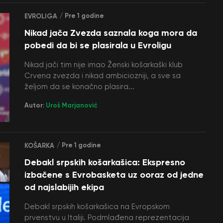
/ Pre 1 godine
EVROLIGA
Nikad jača Zvezda saznala koga mora da
pobedi da bi se plasirala u Evroligu
Nikad jači tim nije imao Ženski košarkaški klub
Crvena zvezda i nikad ambiciozniji, a sve sa
željom da se konačno plasira...
Autor:
Uroš Marjanović
/ Pre 1 godine
KOŠARKA
Debakl srpskih košarkašica: Ekspresno
izbačene s Evrobasketa uz ooraz od jedne
od najslabijih ekipa
Debakl srpskih košarkašica na Evropskom
prvenstvu u Italiji. Podmlađena reprezentacija