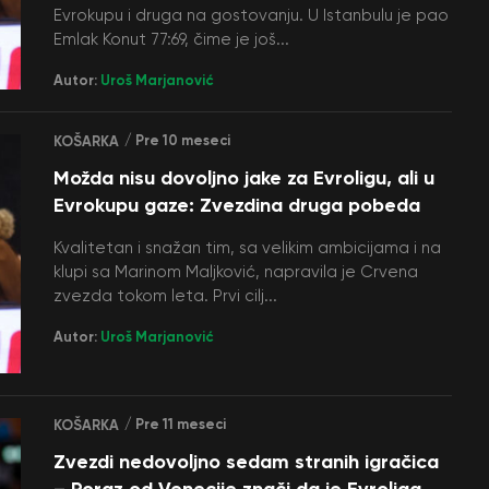
Evrokupu i druga na gostovanju. U Istanbulu je pao
Emlak Konut 77:69, čime je još...
Autor:
Uroš Marjanović
/ Pre 10 meseci
KOŠARKA
Možda nisu dovoljno jake za Evroligu, ali u
Evrokupu gaze: Zvezdina druga pobeda
Kvalitetan i snažan tim, sa velikim ambicijama i na
klupi sa Marinom Maljković, napravila je Crvena
zvezda tokom leta. Prvi cilj...
Autor:
Uroš Marjanović
/ Pre 11 meseci
KOŠARKA
Zvezdi nedovoljno sedam stranih igračica
– Poraz od Venecije znači da je Evroliga