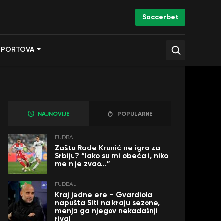
Soccerbet
SPORTOVA
NAJNOVIJE
POPULARNE
FUDBAL
Zašto Rade Krunić ne igra za
Srbiju? “Iako su mi obećali, niko
me nije zvao…”
FUDBAL
Kraj jedne ere – Gvardiola
napušta Siti na kraju sezone,
menja ga njegov nekadašnji
rival