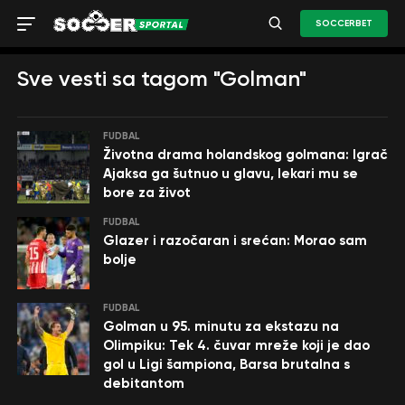
SOCCERBET
Sve vesti sa tagom "Golman"
FUDBAL
Životna drama holandskog golmana: Igrač
Ajaksa ga šutnuo u glavu, lekari mu se
bore za život
FUDBAL
Glazer i razočaran i srećan: Morao sam
bolje
FUDBAL
Golman u 95. minutu za ekstazu na
Olimpiku: Tek 4. čuvar mreže koji je dao
gol u Ligi šampiona, Barsa brutalna s
debitantom