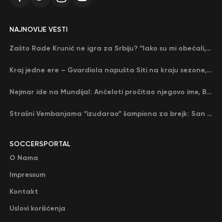
NAJNOVIJE VESTI
Zašto Rade Krunić ne igra za Srbiju? “Iako su mi obećali, niko me nije zvao…”
Kraj jedne ere – Gvardiola napušta Siti na kraju sezone, menja ga njegov nekadašnji rival
Nejmar ide na Mundijal: Anćeloti pročitao njegovo ime, Brazil u delirijumu (VIDEO)
Strašni Vembanjama “izudarao” šampiona za brejk: San Antonio poveo protiv Oklahome
SOCCERSPORTAL
O Nama
Impressum
Kontakt
Uslovi korišćenja