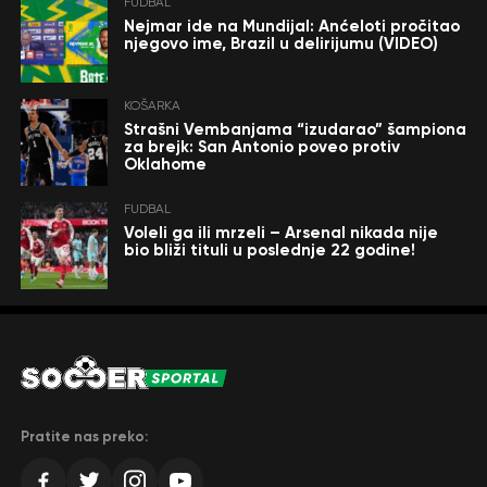
FUDBAL
Nejmar ide na Mundijal: Anćeloti pročitao
njegovo ime, Brazil u delirijumu (VIDEO)
KOŠARKA
Strašni Vembanjama “izudarao” šampiona
za brejk: San Antonio poveo protiv
Oklahome
FUDBAL
Voleli ga ili mrzeli – Arsenal nikada nije
bio bliži tituli u poslednje 22 godine!
Pratite nas preko: