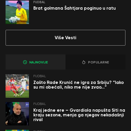
FUDBAL
Brat golmana Šahtjora poginuo u ratu
Više Vesti
NAJNOVIJE
POPULARNE
FUDBAL
Zašto Rade Krunić ne igra za Srbiju? “Iako
su mi obećali, niko me nije zvao…”
FUDBAL
Kraj jedne ere – Gvardiola napušta Siti na
kraju sezone, menja ga njegov nekadašnji
rival