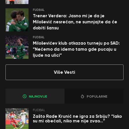
FUDBAL
Trener Verdera: Jasno mi je da je
Milošević nesrećan, ne sumnjajte da će
dobiti šansu
FUDBAL
Miloševićev klub otkazao turneju po SAD:
“Nećemo da idemo tamo gde pucaju u
ljude na ulici”
Više Vesti
NAJNOVIJE
POPULARNE
FUDBAL
Zašto Rade Krunić ne igra za Srbiju? “Iako
su mi obećali, niko me nije zvao…”