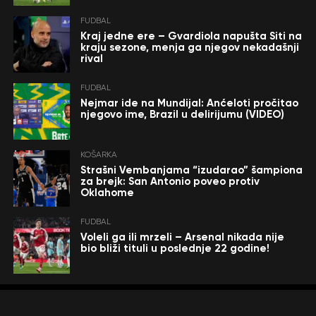
FUDBAL
Kraj jedne ere – Gvardiola napušta Siti na
kraju sezone, menja ga njegov nekadašnji
rival
FUDBAL
Nejmar ide na Mundijal: Anćeloti pročitao
njegovo ime, Brazil u delirijumu (VIDEO)
KOŠARKA
Strašni Vembanjama “izudarao” šampiona
za brejk: San Antonio poveo protiv
Oklahome
FUDBAL
Voleli ga ili mrzeli – Arsenal nikada nije
bio bliži tituli u poslednje 22 godine!