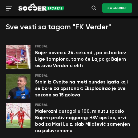
SOCCERBET
Sve vesti sa tagom "FK Verder"
FUDBAL
Bajer poveo u 34. sekundi, pa ostao bez
Lige šampiona, tamo će Lajpcig: Bajern
ostavio Verder u eliti
FUDBAL
Srbin iz Cvajte na meti bundesligaša koji
se bore za opstanak: Eksplodirao je ove
sezone sa 15 golova
FUDBAL
Malerozni autogol u 100. minutu spasio
Bajern protiv najgoreg: HSV opstao, prvi
bod za Mari Luiz, slab Milošević zamenjen
na poluvremenu