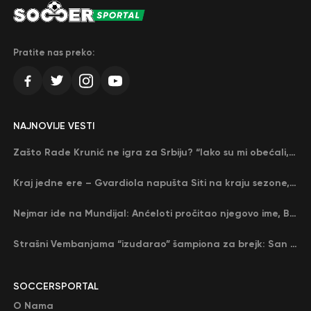
Pratite nas preko:
NAJNOVIJE VESTI
Zašto Rade Krunić ne igra za Srbiju? “Iako su mi obećali, niko me nije zvao…”
Kraj jedne ere – Gvardiola napušta Siti na kraju sezone, menja ga njegov nekadašnji rival
Nejmar ide na Mundijal: Anćeloti pročitao njegovo ime, Brazil u delirijumu (VIDEO)
Strašni Vembanjama “izudarao” šampiona za brejk: San Antonio poveo protiv Oklahome
SOCCERSPORTAL
O Nama