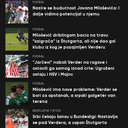
FUDBAL
Nazire se budućnost Jovana Miloševića: I
dalje vidimo potencijal u njemu
FUDBAL
Milošević driblingom bacio na travu
“saigrača” iz Štutgarta, ali nije dao gol
klubu iz kog je pozajmljen Verderu
FUDBAL
“Jarčevi” naboli Verder na rogove i
ostavili ga samog iznad crte: Ugroženi
ostaju i HSV i Majnc
FUDBAL
Milošević ima nove probleme: Verder se
bori za opstanak, a srpski golgeter van
terena
BESPLATNI TIPOVI
Srbi čekaju šansu u Bundesligi: Nastavlja
se pad Verdera, a uspon Štutgarta