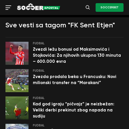
SOCCERBET
Sve vesti sa tagom "FK Sent Etjen"
FUDBAL
Zvezdi ležu bonusi od Maksimovića i
Stojkovića: Za njihovih ukupno 130 minuta
– 600.000 evra
FUDBAL
Zvezda prodala beka u Francusku: Novi
milionski transfer na “Marakani”
FUDBAL
Kad god igraju “pičvajz” je neizbežan:
Veliki derbi prekinut zbog napada na
sudiju
FUDBAL