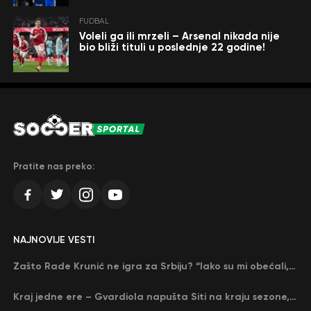
FUDBAL
Voleli ga ili mrzeli – Arsenal nikada nije
bio bliži tituli u poslednje 22 godine!
Pratite nas preko:
NAJNOVIJE VESTI
Zašto Rade Krunić ne igra za Srbiju? “Iako su mi obećali, niko me nije zvao…”
Kraj jedne ere – Gvardiola napušta Siti na kraju sezone, menja ga njegov nekadašnji rival