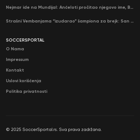
Nejmar ide na Mundijal: Anćeloti pročitao njegovo ime, Brazil u delirijumu (VIDEO)
Strašni Vembanjama “izudarao” šampiona za brejk: San Antonio poveo protiv Oklahome
SOCCERSPORTAL
O Nama
Impressum
Kontakt
Uslovi korišćenja
Politika privatnosti
© 2025 SoccerSportal.rs. Sva prava zadržana.