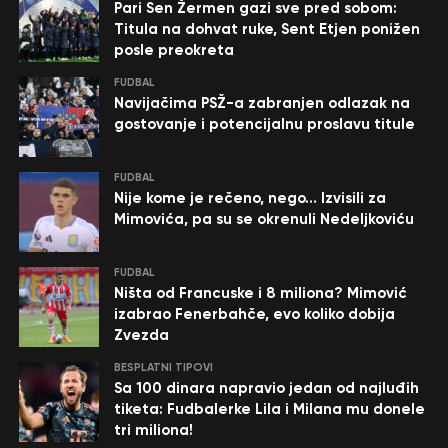
Pari Sen Žermen gazi sve pred sobom:
Titula na dohvat ruke, Sent Etjen ponižen
posle preokreta
FUDBAL
Navijačima PSŽ-a zabranjen odlazak na
gostovanje i potencijalnu proslavu titule
FUDBAL
Nije kome je rečeno, nego… Izvisili za
Mimovića, pa su se okrenuli Nedeljkoviću
FUDBAL
Ništa od Francuske i 8 miliona? Mimović
izabrao Fenerbahče, evo koliko dobija
Zvezda
BESPLATNI TIPOVI
Sa 100 dinara napravio jedan od najluđih
tiketa: Fudbalerke Lila i Milana mu donele
tri miliona!