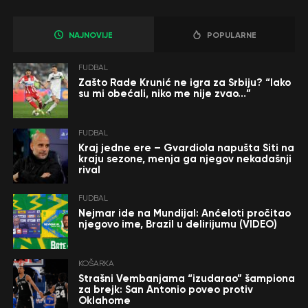
NAJNOVIJE
POPULARNE
FUDBAL
Zašto Rade Krunić ne igra za Srbiju? “Iako
su mi obećali, niko me nije zvao…”
FUDBAL
Kraj jedne ere – Gvardiola napušta Siti na
kraju sezone, menja ga njegov nekadašnji
rival
FUDBAL
Nejmar ide na Mundijal: Anćeloti pročitao
njegovo ime, Brazil u delirijumu (VIDEO)
KOŠARKA
Strašni Vembanjama “izudarao” šampiona
za brejk: San Antonio poveo protiv
Oklahome