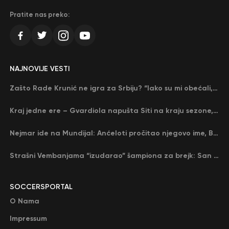
Pratite nas preko:
NAJNOVIJE VESTI
Zašto Rade Krunić ne igra za Srbiju? “Iako su mi obećali, niko me nije zvao…”
Kraj jedne ere – Gvardiola napušta Siti na kraju sezone, menja ga njegov nekadašnji rival
Nejmar ide na Mundijal: Anćeloti pročitao njegovo ime, Brazil u delirijumu (VIDEO)
Strašni Vembanjama “izudarao” šampiona za brejk: San Antonio poveo protiv Oklahome
SOCCERSPORTAL
O Nama
Impressum