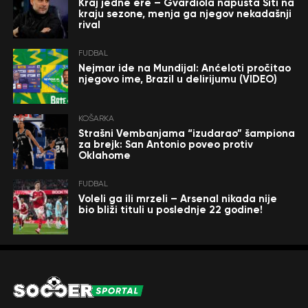
Kraj jedne ere – Gvardiola napušta Siti na
kraju sezone, menja ga njegov nekadašnji
rival
FUDBAL
Nejmar ide na Mundijal: Anćeloti pročitao
njegovo ime, Brazil u delirijumu (VIDEO)
KOŠARKA
Strašni Vembanjama “izudarao” šampiona
za brejk: San Antonio poveo protiv
Oklahome
FUDBAL
Voleli ga ili mrzeli – Arsenal nikada nije
bio bliži tituli u poslednje 22 godine!