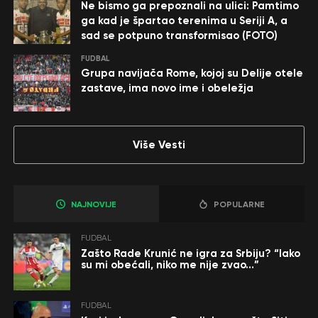
Ne bismo ga prepoznali na ulici: Pamtimo
ga kad je špartao terenima u Seriji A, a
sad se potpuno transformisao (FOTO)
FUDBAL
Grupa navijača Rome, kojoj su Delije otele
zastave, ima novo ime i obeležja
Više Vesti
NAJNOVIJE
POPULARNE
FUDBAL
Zašto Rade Krunić ne igra za Srbiju? “Iako
su mi obećali, niko me nije zvao…”
FUDBAL