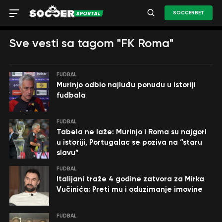
SOCCERBET
Sve vesti sa tagom "FK Roma"
FUDBAL
Murinjo odbio najluđu ponudu u istoriji
fudbala
FUDBAL
Tabela ne laže: Murinjo i Roma su najgori
u istoriji, Portugalac se poziva na “staru
slavu”
FUDBAL
Italijani traže 4 godine zatvora za Mirka
Vučinića: Preti mu i oduzimanje imovine
FUDBAL