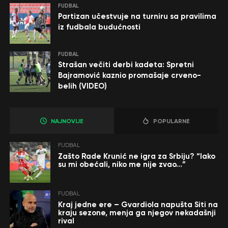
FUDBAL
Partizan učestvuje na turniru sa pravilima
iz fudbala budućnosti
FUDBAL
Strašan večiti derbi kadeta: Spretni
Bajramović kaznio promašaje crveno-
belih (VIDEO)
NAJNOVIJE
POPULARNE
FUDBAL
Zašto Rade Krunić ne igra za Srbiju? “Iako
su mi obećali, niko me nije zvao…”
FUDBAL
Kraj jedne ere – Gvardiola napušta Siti na
kraju sezone, menja ga njegov nekadašnji
rival