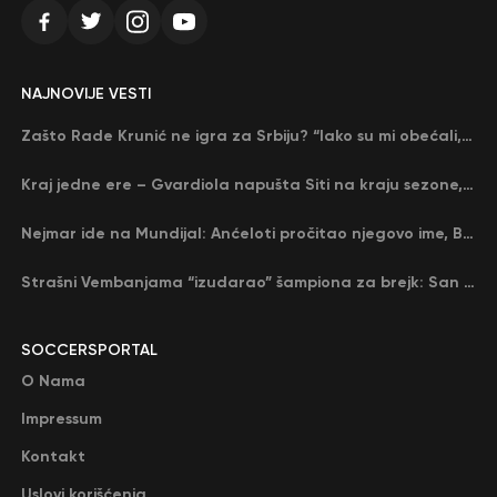
NAJNOVIJE VESTI
Zašto Rade Krunić ne igra za Srbiju? “Iako su mi obećali, niko me nije zvao…”
Kraj jedne ere – Gvardiola napušta Siti na kraju sezone, menja ga njegov nekadašnji rival
Nejmar ide na Mundijal: Anćeloti pročitao njegovo ime, Brazil u delirijumu (VIDEO)
Strašni Vembanjama “izudarao” šampiona za brejk: San Antonio poveo protiv Oklahome
SOCCERSPORTAL
O Nama
Impressum
Kontakt
Uslovi korišćenja