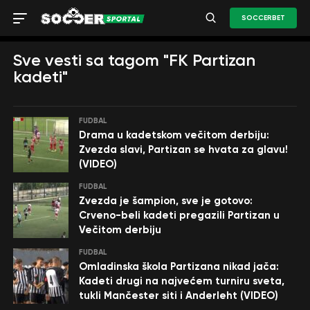
SOCCERBET
Sve vesti sa tagom "FK Partizan
kadeti"
FUDBAL
Drama u kadetskom večitom derbiju:
Zvezda slavi, Partizan se hvata za glavu!
(VIDEO)
FUDBAL
Zvezda je šampion, sve je gotovo:
Crveno-beli kadeti pregazili Partizan u
Večitom derbiju
FUDBAL
Omladinska škola Partizana nikad jača:
Kadeti drugi na najvećem turniru sveta,
tukli Mančester siti i Anderleht (VIDEO)