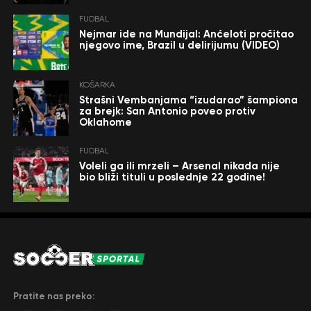
FUDBAL
Nejmar ide na Mundijal: Anćeloti pročitao
njegovo ime, Brazil u delirijumu (VIDEO)
KOŠARKA
Strašni Vembanjama “izudarao” šampiona
za brejk: San Antonio poveo protiv
Oklahome
FUDBAL
Voleli ga ili mrzeli – Arsenal nikada nije
bio bliži tituli u poslednje 22 godine!
Pratite nas preko: