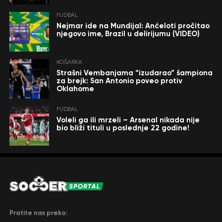
FUDBAL
Nejmar ide na Mundijal: Anćeloti pročitao
njegovo ime, Brazil u delirijumu (VIDEO)
KOŠARKA
Strašni Vembanjama “izudarao” šampiona
za brejk: San Antonio poveo protiv
Oklahome
FUDBAL
Voleli ga ili mrzeli – Arsenal nikada nije
bio bliži tituli u poslednje 22 godine!
Pratite nas preko: