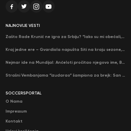
NAJNOVIJE VESTI
Zašto Rade Krunić ne igra za Srbiju? “Iako su mi obećali, niko me nije zvao…”
Kraj jedne ere – Gvardiola napušta Siti na kraju sezone, menja ga njegov nekadašnji rival
Nejmar ide na Mundijal: Anćeloti pročitao njegovo ime, Brazil u delirijumu (VIDEO)
Strašni Vembanjama “izudarao” šampiona za brejk: San Antonio poveo protiv Oklahome
SOCCERSPORTAL
O Nama
Impressum
Kontakt