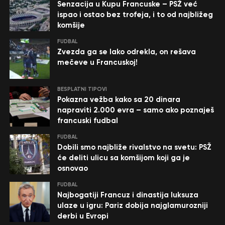
Senzacija u Kupu Francuske – PSŽ već
ispao i ostao bez trofeja, i to od najbližeg
komšije
FUDBAL
Zvezda ga se lako odrekla, on rešava
mečeve u Francuskoj!
BESPLATNI TIPOVI
Pokazna vežba kako sa 20 dinara
napraviti 2.000 evra – samo ako poznaješ
francuski fudbal
FUDBAL
Dobili smo najbliže rivalstvo na svetu: PSŽ
će deliti ulicu sa komšijom koji ga je
osnovao
FUDBAL
Najbogatiji Francuz i dinastija luksuza
ulaze u igru: Pariz dobija najglamurozniji
derbi u Evropi