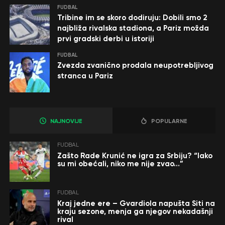
FUDBAL
Tribine im se skoro dodiruju: Dobili smo 2
najbliža rivalska stadiona, a Pariz možda
prvi gradski derbi u istoriji
FUDBAL
Zvezda zvanično prodala neupotrebljivog
stranca u Pariz
NAJNOVIJE
POPULARNE
FUDBAL
Zašto Rade Krunić ne igra za Srbiju? “Iako
su mi obećali, niko me nije zvao…”
FUDBAL
Kraj jedne ere – Gvardiola napušta Siti na
kraju sezone, menja ga njegov nekadašnji
rival