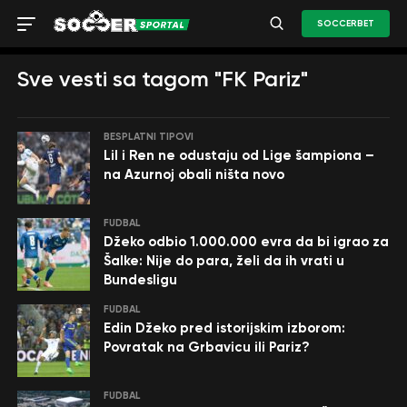
SOCCERBET
Sve vesti sa tagom "FK Pariz"
BESPLATNI TIPOVI
Lil i Ren ne odustaju od Lige šampiona –
na Azurnoj obali ništa novo
FUDBAL
Džeko odbio 1.000.000 evra da bi igrao za
Šalke: Nije do para, želi da ih vrati u
Bundesligu
FUDBAL
Edin Džeko pred istorijskim izborom:
Povratak na Grbavicu ili Pariz?
FUDBAL