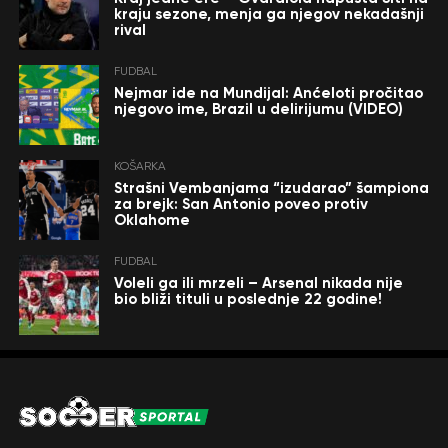
kraju sezone, menja ga njegov nekadašnji
rival
FUDBAL
Nejmar ide na Mundijal: Anćeloti pročitao
njegovo ime, Brazil u delirijumu (VIDEO)
KOŠARKA
Strašni Vembanjama “izudarao” šampiona
za brejk: San Antonio poveo protiv
Oklahome
FUDBAL
Voleli ga ili mrzeli – Arsenal nikada nije
bio bliži tituli u poslednje 22 godine!