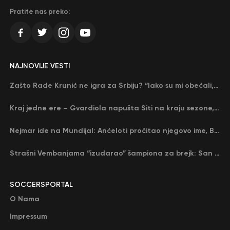
Pratite nas preko:
NAJNOVIJE VESTI
Zašto Rade Krunić ne igra za Srbiju? “Iako su mi obećali, niko me nije zvao…”
Kraj jedne ere – Gvardiola napušta Siti na kraju sezone, menja ga njegov nekadašnji rival
Nejmar ide na Mundijal: Anćeloti pročitao njegovo ime, Brazil u delirijumu (VIDEO)
Strašni Vembanjama “izudarao” šampiona za brejk: San Antonio poveo protiv Oklahome
SOCCERSPORTAL
O Nama
Impressum