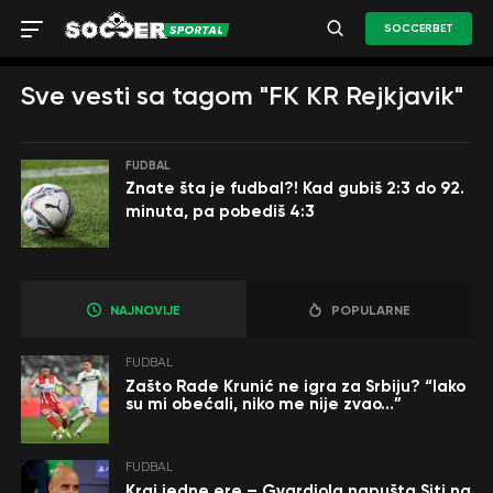
SOCCERBET
Sve vesti sa tagom "FK KR Rejkjavik"
FUDBAL
Znate šta je fudbal?! Kad gubiš 2:3 do 92.
minuta, pa pobediš 4:3
NAJNOVIJE
POPULARNE
FUDBAL
Zašto Rade Krunić ne igra za Srbiju? “Iako
su mi obećali, niko me nije zvao…”
FUDBAL
Kraj jedne ere – Gvardiola napušta Siti na