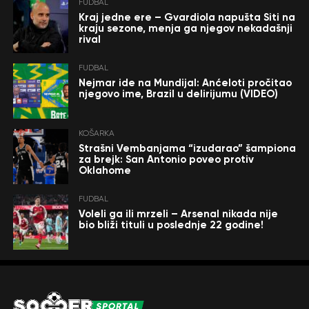
FUDBAL
Kraj jedne ere – Gvardiola napušta Siti na
kraju sezone, menja ga njegov nekadašnji
rival
FUDBAL
Nejmar ide na Mundijal: Anćeloti pročitao
njegovo ime, Brazil u delirijumu (VIDEO)
KOŠARKA
Strašni Vembanjama “izudarao” šampiona
za brejk: San Antonio poveo protiv
Oklahome
FUDBAL
Voleli ga ili mrzeli – Arsenal nikada nije
bio bliži tituli u poslednje 22 godine!