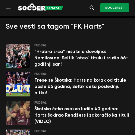
SOCCERBET
Sve vesti sa tagom "FK Harts"
FUDBAL
“Hrabra srca” nisu bila dovoljna:
Nemilosrdni Seltik “oteo” titulu i srušio 66-
godišnji san!
FUDBAL
Trese se Škotska: Harts na korak od titule
posle 66 godina, Seltik čeka poslednju
bitku!
FUDBAL
Škotska čeka ovakvo ludilo 40 godina:
Harts šokirao Rendžers i zakoračio ka tituli
(VIDEO)
FUDBAL