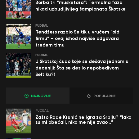
Borba tri “musketara”: Termalna faza
nikad uzbudljivijeg šampionata Škotske
FUDBAL
Rendžers razbio Seltik u vrućem “old
firmu” – ovaj ishod najviše odgovara
trećem timu
FUDBAL
U Škotskoj čudo koje se dešava jednom u
deceniji: Šta se desilo nepobedivom
Seltiku?!
NAJNOVIJE
POPULARNE
FUDBAL
Zašto Rade Krunić ne igra za Srbiju? “Iako
su mi obećali, niko me nije zvao…”