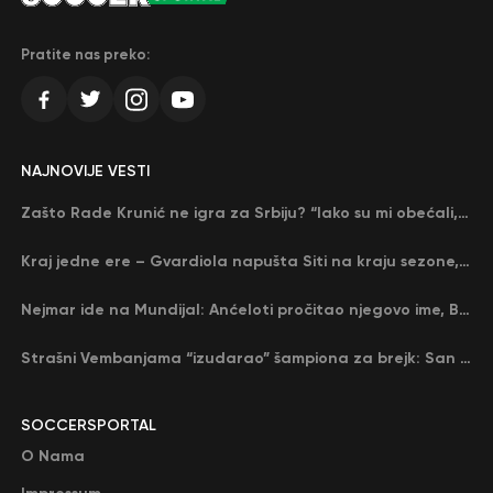
Pratite nas preko:
NAJNOVIJE VESTI
Zašto Rade Krunić ne igra za Srbiju? “Iako su mi obećali, niko me nije zvao…”
Kraj jedne ere – Gvardiola napušta Siti na kraju sezone, menja ga njegov nekadašnji rival
Nejmar ide na Mundijal: Anćeloti pročitao njegovo ime, Brazil u delirijumu (VIDEO)
Strašni Vembanjama “izudarao” šampiona za brejk: San Antonio poveo protiv Oklahome
SOCCERSPORTAL
O Nama