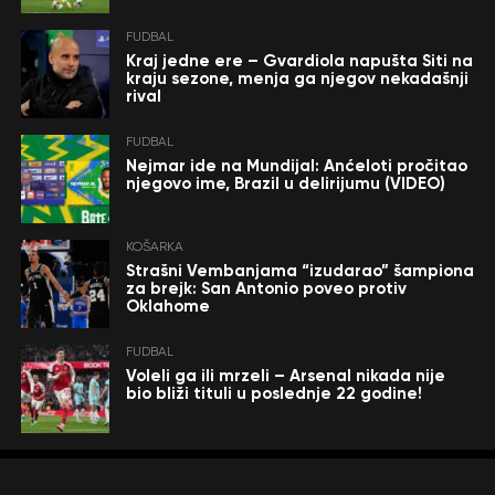
FUDBAL
Kraj jedne ere – Gvardiola napušta Siti na
kraju sezone, menja ga njegov nekadašnji
rival
FUDBAL
Nejmar ide na Mundijal: Anćeloti pročitao
njegovo ime, Brazil u delirijumu (VIDEO)
KOŠARKA
Strašni Vembanjama “izudarao” šampiona
za brejk: San Antonio poveo protiv
Oklahome
FUDBAL
Voleli ga ili mrzeli – Arsenal nikada nije
bio bliži tituli u poslednje 22 godine!