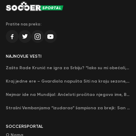
Pratite nas preko:
NAJNOVIJE VESTI
Zašto Rade Krunić ne igra za Srbiju? “Iako su mi obećali, niko me nije zvao…”
Kraj jedne ere – Gvardiola napušta Siti na kraju sezone, menja ga njegov nekadašnji rival
Nejmar ide na Mundijal: Anćeloti pročitao njegovo ime, Brazil u delirijumu (VIDEO)
Strašni Vembanjama “izudarao” šampiona za brejk: San Antonio poveo protiv Oklahome
SOCCERSPORTAL
O Nama