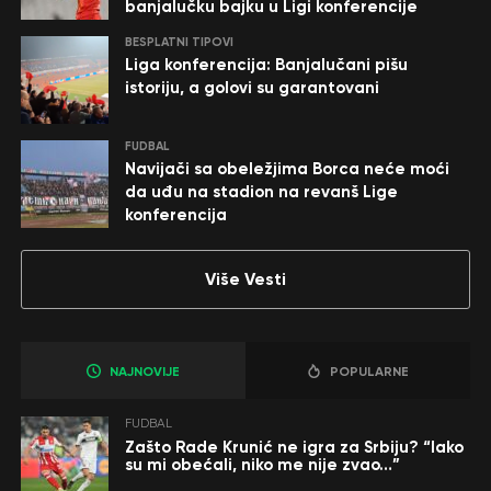
banjalučku bajku u Ligi konferencije
BESPLATNI TIPOVI
Liga konferencija: Banjalučani pišu
istoriju, a golovi su garantovani
FUDBAL
Navijači sa obeležjima Borca neće moći
da uđu na stadion na revanš Lige
konferencija
Više Vesti
NAJNOVIJE
POPULARNE
FUDBAL
Zašto Rade Krunić ne igra za Srbiju? “Iako
su mi obećali, niko me nije zvao…”