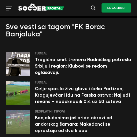
SOCCERBET
Sve vesti sa tagom "FK Borac
Banjaluka"
FUDBAL
Tragična smrt trenera Radničkog potresla
Srbiju i region: Klubovi se redom
oglašavaju
FUDBAL
Celje spasilo živu glavu i čeka Partizan,
Kragujevčani idu na Farska ostrva: Najluđi
revanš – nadoknadili 0:4 uz 60 šuteva
BESPLATNI TIPOVI
Banjalučanima još bride obrazi od
andorskog šamara: Makedonci se
opraštaju od dva kluba