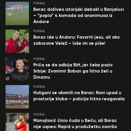
FUDBAL
Borac doživeo istorijski debakl u Banjaluci
– “popio” 4 komada od anonimusa iz
Andore
FUDBAL
Borac ide u Andoru: Favoriti jesu, ali ako
zaborave Velež – loše im se piše!
FUDBAL
Priča se da odbija BiH, jer čeka poziv
Srbije: Zvonimir Boban ga lično želi u
Dinamu
FUDBAL
Huligani se okomili na Borac: Novi upad u
prostorije kluba – policija hitno reagovala
FUDBAL
Manojlović činio čuda u Beču, ali Borac
nije uspeo: Rapid u produžetku završio