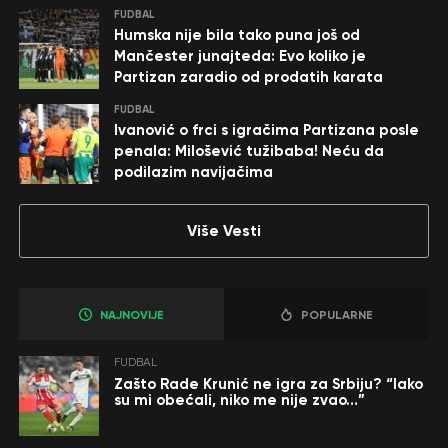
FUDBAL
Humska nije bila tako puna još od
Mančester junajteda: Evo koliko je
Partizan zaradio od prodatih karata
FUDBAL
Ivanović o frci s igračima Partizana posle
penala: Milošević tužibaba! Neću da
podilazim navijačima
Više Vesti
NAJNOVIJE
POPULARNE
FUDBAL
Zašto Rade Krunić ne igra za Srbiju? “Iako
su mi obećali, niko me nije zvao…”