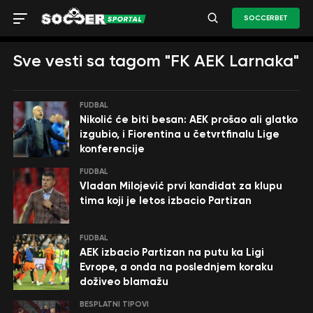
SOCCERBET
Sve vesti sa tagom "FK AEK Larnaka"
FUDBAL
Nikolić će biti besan: AEK prošao ali glatko
izgubio, i Fiorentina u četvrtfinalu Lige
konferencije
FUDBAL
Vladan Milojević prvi kandidat za klupu
tima koji je letos izbacio Partizan
FUDBAL
AEK izbacio Partizan na putu ka Ligi
Evrope, a onda na poslednjem koraku
doživeo blamažu
BESPLATNI TIPOVI