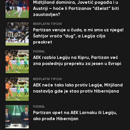
Midtjiland dominira, Jovetić pogađa i u
Austriji – hoće li Partizanov “dželat” biti
zaustavljen?
BESPLATNI TIPOVI
Partizan veruje u čudo, a mi smo uz njega!
Šahtjor vraća “dug”, a Legija cilja
preokret
FUDBAL
AEK razbio Legiju na Kipru, Partizan već
zna poslednju prepreku za jesen u Evropi
BESPLATNI TIPOVI
AEK neće tako lako protiv Legije, Mitjiland
nastavlja gde je stao protiv Hibernijana
FUDBAL
Partizan opet na AEK Larnaku ili Legiju,
ako prođe Hibernijan