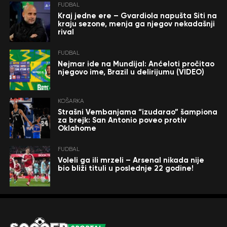
FUDBAL
Kraj jedne ere – Gvardiola napušta Siti na
kraju sezone, menja ga njegov nekadašnji
rival
FUDBAL
Nejmar ide na Mundijal: Anćeloti pročitao
njegovo ime, Brazil u delirijumu (VIDEO)
KOŠARKA
Strašni Vembanjama “izudarao” šampiona
za brejk: San Antonio poveo protiv
Oklahome
FUDBAL
Voleli ga ili mrzeli – Arsenal nikada nije
bio bliži tituli u poslednje 22 godine!