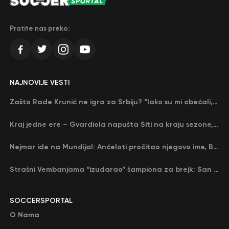
Pratite nas preko:
NAJNOVIJE VESTI
Zašto Rade Krunić ne igra za Srbiju? “Iako su mi obećali, niko me nije zvao…”
Kraj jedne ere – Gvardiola napušta Siti na kraju sezone, menja ga njegov nekadašnji rival
Nejmar ide na Mundijal: Anćeloti pročitao njegovo ime, Brazil u delirijumu (VIDEO)
Strašni Vembanjama “izudarao” šampiona za brejk: San Antonio poveo protiv Oklahome
SOCCERSPORTAL
O Nama