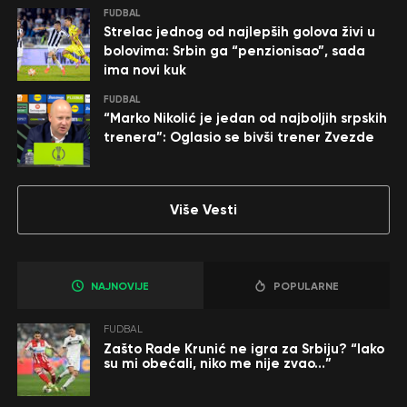
FUDBAL
Strelac jednog od najlepših golova živi u
bolovima: Srbin ga “penzionisao”, sada
ima novi kuk
FUDBAL
“Marko Nikolić je jedan od najboljih srpskih
trenera”: Oglasio se bivši trener Zvezde
Više Vesti
NAJNOVIJE
POPULARNE
FUDBAL
Zašto Rade Krunić ne igra za Srbiju? “Iako
su mi obećali, niko me nije zvao…”