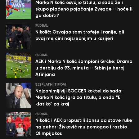
Marko Nikolić osvojio titulu, a sada želi
skupo plaćeno pojačanje Zvezde – hoće li
ga dobiti?
FUDBAL
Nikolić: Osvajao sam trofeje i ranije, ali
ovaj me čini najsrećnijim u karijeri
FUDBAL
AEK i Marko Nikolić šampioni Grčke: Drama
u derbiju do 93. minuta – Srbin je heroj
Atinjana
BESPLATNI TIPOVI
Najzanimljiviji SOCCER koktel do sada:
Marko Nikolić igra za titulu, a onda “El
klasiko” za kraj
FUDBAL
Nikolić i AEK propustili šansu da stave ruke
na pehar: Živković mu pomogao i razbio
Olimpijakos