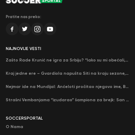
Pratite nas preko:
NAJNOVIJE VESTI
Zašto Rade Krunić ne igra za Srbiju? “Iako su mi obećali, niko me nije zvao…”
Kraj jedne ere – Gvardiola napušta Siti na kraju sezone, menja ga njegov nekadašnji rival
Nejmar ide na Mundijal: Anćeloti pročitao njegovo ime, Brazil u delirijumu (VIDEO)
Strašni Vembanjama “izudarao” šampiona za brejk: San Antonio poveo protiv Oklahome
SOCCERSPORTAL
O Nama