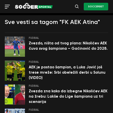
SOCCERBET
Sve vesti sa tagom "FK AEK Atina"
FUDBAL
Zvezdo, ništa od tvog plana: Nikolićev AEK
čuva svog šampiona – Gaćinović do 2028.
FUDBAL
AEK je postao šampion, a Luka Jović još
trese mreže: Srbi obeležili derbi u Solunu
(VIDEO)
FUDBAL
Zvezda zna kako da izbegne Nikolićev AEK
na žrebu: Lakše do Lige šampiona uz tri
scenarija
FUDBAL