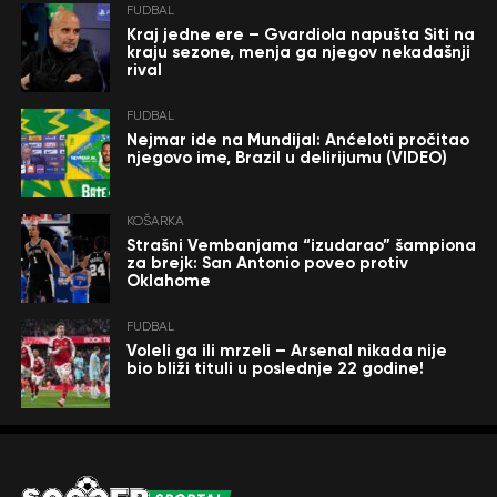
FUDBAL
Kraj jedne ere – Gvardiola napušta Siti na
kraju sezone, menja ga njegov nekadašnji
rival
FUDBAL
Nejmar ide na Mundijal: Anćeloti pročitao
njegovo ime, Brazil u delirijumu (VIDEO)
KOŠARKA
Strašni Vembanjama “izudarao” šampiona
za brejk: San Antonio poveo protiv
Oklahome
FUDBAL
Voleli ga ili mrzeli – Arsenal nikada nije
bio bliži tituli u poslednje 22 godine!