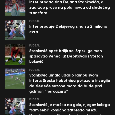
Inter prodao sina Dejana Stankovića, ali
zadržao pravo na pola novca od sledećeg
transfera
FUDBAL
Inter prodaje Dekijevog sina za 2 miliona
evra
FUDBAL
Stanković opet briljirao: Srpski golman
spašavao Veneciju! Debitovao i Stefan
Leković
FUDBAL
Stanković umalo udario rampu svom
Interu: Srpska hobotnica pokazala Inzagiju
da sledeće sezone mora da bude prvi
golman “neroazura”
FUDBAL
Stanković je mačka na golu, njegov kolega
“sam sebi” komično zatresao mrežu: