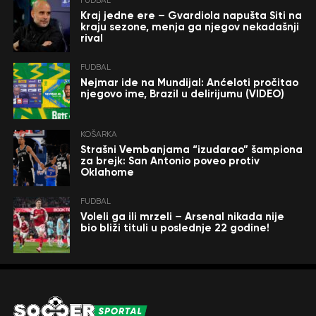
FUDBAL
Kraj jedne ere – Gvardiola napušta Siti na
kraju sezone, menja ga njegov nekadašnji
rival
FUDBAL
Nejmar ide na Mundijal: Anćeloti pročitao
njegovo ime, Brazil u delirijumu (VIDEO)
KOŠARKA
Strašni Vembanjama “izudarao” šampiona
za brejk: San Antonio poveo protiv
Oklahome
FUDBAL
Voleli ga ili mrzeli – Arsenal nikada nije
bio bliži tituli u poslednje 22 godine!