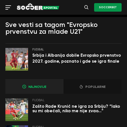
SOCCERBET
Sve vesti sa tagom "Evropsko
prvenstvu za mlade U21"
FUDBAL
Srbija i Albanija dobile Evropsko prvenstvo
2027. godine, poznato i gde se igra finale
NAJNOVIJE
POPULARNE
FUDBAL
Zašto Rade Krunić ne igra za Srbiju? “Iako
su mi obećali, niko me nije zvao…”