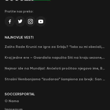
Pratite nas preko:
NAJNOVIJE VESTI
Zašto Rade Krunić ne igra za Srbiju? “Iako su mi obećali, niko me nije zvao…”
Kraj jedne ere – Gvardiola napušta Siti na kraju sezone, menja ga njegov nekadašnji rival
Nejmar ide na Mundijal: Anćeloti pročitao njegovo ime, Brazil u delirijumu (VIDEO)
Strašni Vembanjama “izudarao” šampiona za brejk: San Antonio poveo protiv Oklahome
SOCCERSPORTAL
O Nama
Impressum