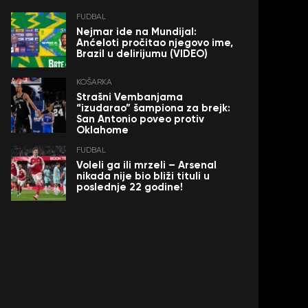
FUDBAL
Nejmar ide na Mundijal:
Anćeloti pročitao njegovo ime,
Brazil u delirijumu (VIDEO)
KOŠARKA
Strašni Vembanjama
“izudarao” šampiona za brejk:
San Antonio poveo protiv
Oklahome
FUDBAL
Voleli ga ili mrzeli – Arsenal
nikada nije bio bliži tituli u
poslednje 22 godine!