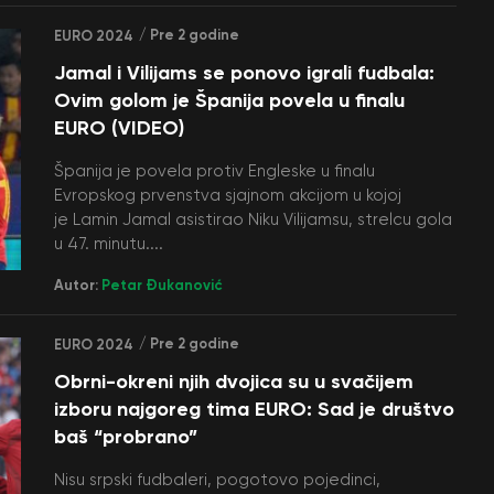
/ Pre 2 godine
EURO 2024
Jamal i Vilijams se ponovo igrali fudbala:
Ovim golom je Španija povela u finalu
EURO (VIDEO)
Španija je povela protiv Engleske u finalu
Evropskog prvenstva sjajnom akcijom u kojoj
je Lamin Jamal asistirao Niku Vilijamsu, strelcu gola
u 47. minutu....
Autor:
Petar Đukanović
/ Pre 2 godine
EURO 2024
Obrni-okreni njih dvojica su u svačijem
izboru najgoreg tima EURO: Sad je društvo
baš “probrano”
Nisu srpski fudbaleri, pogotovo pojedinci,