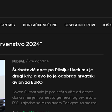
FANTASY
BORILAČKE VEŠTINE
BESPLATNI TIPOVI
JOŠ 
prvenstvo 2024"
/ Pre 2 godine
FUDBAL
Šurbatović opet po Piksiju: Uvek mu je
drugi kriv, a evo ko je odabrao hrvatski
avion za EURO
Jovan Šurbatović je pre nešto više od deset
dana smenjen sa mesta generalnog sekretara
FSS, zajedno sa Miroslavom Tanjgom sa mesta...