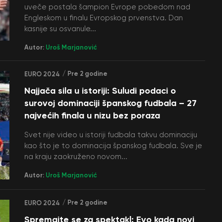
uveče postala šampion Evrope pobedom nad
Engleskom u finalu Evropskog prvenstva. Dan
kasnije su osvanule...
Autor:
Uroš Marjanović
/ Pre 2 godine
EURO 2024
Najjača sila u istoriji: Suludi podaci o
surovoj dominaciji španskog fudbala – 27
najvećih finala u nizu bez poraza
Svet nije video u istoriji fudbala takvu dominaciju
kao što je to dominacija španskog fudbala. Sve je
na kraju zaokruženo novom...
Autor:
Uroš Marjanović
/ Pre 2 godine
EURO 2024
Spremajte se za spektakl: Evo kada novi