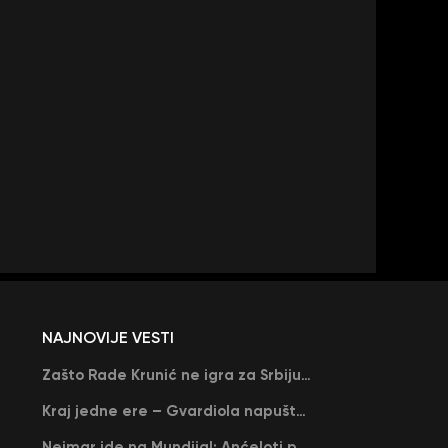
NAJNOVIJE VESTI
Zašto Rade Krunić ne igra za Srbiju? “Iako su mi obećali, niko me nije zvao…”
Kraj jedne ere – Gvardiola napušta Siti na kraju sezone, menja ga njegov nekadašnji rival
Nejmar ide na Mundijal: Anćeloti pročitao njegovo ime, Brazil u delirijumu (VIDEO)