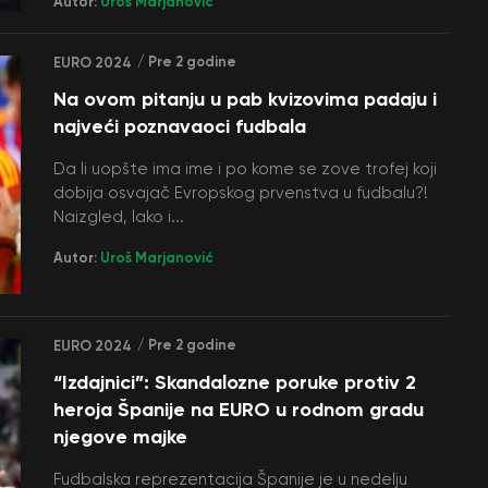
Autor:
Uroš Marjanović
/ Pre 2 godine
EURO 2024
Na ovom pitanju u pab kvizovima padaju i
najveći poznavaoci fudbala
Da li uopšte ima ime i po kome se zove trofej koji
dobija osvajač Evropskog prvenstva u fudbalu?!
Naizgled, lako i...
Autor:
Uroš Marjanović
/ Pre 2 godine
EURO 2024
“Izdajnici”: Skandalozne poruke protiv 2
heroja Španije na EURO u rodnom gradu
njegove majke
Fudbalska reprezentacija Španije je u nedelju