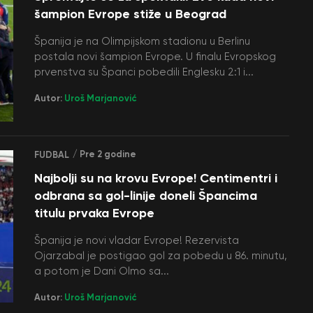
šampion Evrope stiže u Beograd
Španija je na Olimpijskom stadionu u Berlinu
postala novi šampion Evrope. U finalu Evropskog
prvenstva su Španci pobedili Englesku 2:1 i...
Autor:
Uroš Marjanović
/ Pre 2 godine
FUDBAL
Najbolji su na krovu Evrope! Centimentri i
odbrana sa gol-linije doneli Špancima
titulu prvaka Evrope
Španija je novi vladar Evrope! Rezervista
Ojarzabal je postigao gol za pobedu u 86. minutu,
a potom je Dani Olmo sa...
Autor:
Uroš Marjanović