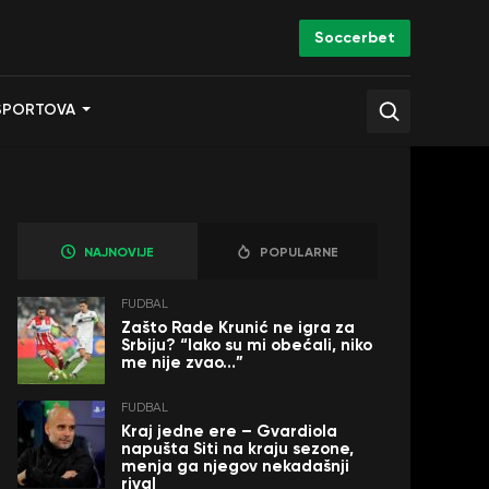
Soccerbet
SPORTOVA
NAJNOVIJE
POPULARNE
FUDBAL
Zašto Rade Krunić ne igra za
Srbiju? “Iako su mi obećali, niko
me nije zvao…”
FUDBAL
Kraj jedne ere – Gvardiola
napušta Siti na kraju sezone,
menja ga njegov nekadašnji
rival