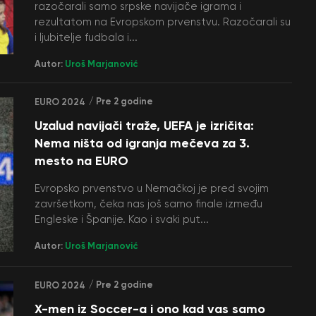
razočarali samo srpske navijače igrama i
rezultatom na Evropskom prvenstvu. Razočarali su
i ljubitelje fudbala i...
Autor:
Uroš Marjanović
/ Pre 2 godine
EURO 2024
Uzalud navijači traže, UEFA je izričita:
Nema ništa od igranja mečeva za 3.
mesto na EURO
Evropsko prvenstvo u Nemačkoj je pred svojim
završetkom, čeka nas još samo finale između
Engleske i Španije. Kao i svaki put...
Autor:
Uroš Marjanović
/ Pre 2 godine
EURO 2024
X-men iz Soccer-a i ono kad vas samo