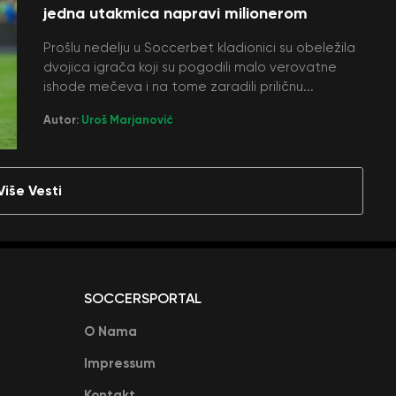
jedna utakmica napravi milionerom
Prošlu nedelju u Soccerbet kladionici su obeležila
dvojica igrača koji su pogodili malo verovatne
ishode mečeva i na tome zaradili priličnu...
Autor:
Uroš Marjanović
Više Vesti
SOCCERSPORTAL
O Nama
Impressum
Kontakt