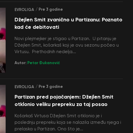
/ Pre 3 godine
EVROLIGA
Džejlen Smit zvanično u Partizanu: Poznato
kad će debitovati
Novi plejmejker je stigao u Partizan. U pitanju je
Džejlen Smit, košarkaš koji je ovu sezonu počeo u
Virtusu. Prethodnih nedelja...
Autor:
Petar Đukanović
/ Pre 3 godine
EVROLIGA
Partizan pred pojačanjem: Džejlen Smit
otklonio veliku prepreku za taj posao
Košarkaš Virtusa Džejlen Smit otklonio je i
poslednju prepreku koja se nalazila između njega i
prelaska u Partizan. Ono što je...