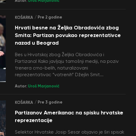
Autor:
Uroš Marjanović
/ Pre 2 godine
KOŠARKA
Hrvati besne na Željka Obradovića zbog
Smita: Partizan povukao reprezentativce
nazad u Beograd
Bes u Hrvatskoj zbog Željka Obradovića i
Partizana! Kako javljaju tamošnji mediji, na poziv
trenera crno-belih, naturalizovani
reprezentativac “vatrenih” Džejlin Smit...
Autor:
Uroš Marjanović
/ Pre 3 godine
KOŠARKA
Partizanov Amerikanac na spisku hrvatske
reprezentacije
Selektor Hrvatske Josip Sesar objavio je širi spisak