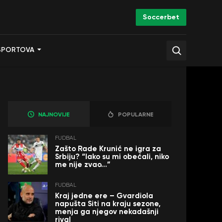
Soccerbet
SPORTOVA
NAJNOVIJE
POPULARNE
FUDBAL
Zašto Rade Krunić ne igra za
Srbiju? “Iako su mi obećali, niko
me nije zvao…”
FUDBAL
Kraj jedne ere – Gvardiola
napušta Siti na kraju sezone,
menja ga njegov nekadašnji
rival