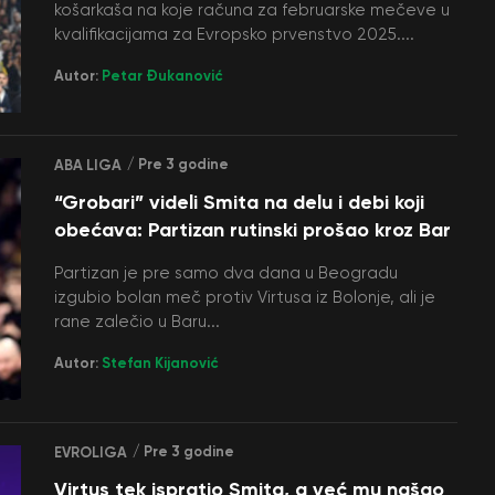
košarkaša na koje računa za februarske mečeve u
kvalifikacijama za Evropsko prvenstvo 2025....
Autor:
Petar Đukanović
/ Pre 3 godine
ABA LIGA
“Grobari” videli Smita na delu i debi koji
obećava: Partizan rutinski prošao kroz Bar
Partizan je pre samo dva dana u Beogradu
izgubio bolan meč protiv Virtusa iz Bolonje, ali je
rane zalečio u Baru...
Autor:
Stefan Kijanović
/ Pre 3 godine
EVROLIGA
Virtus tek ispratio Smita, a već mu našao