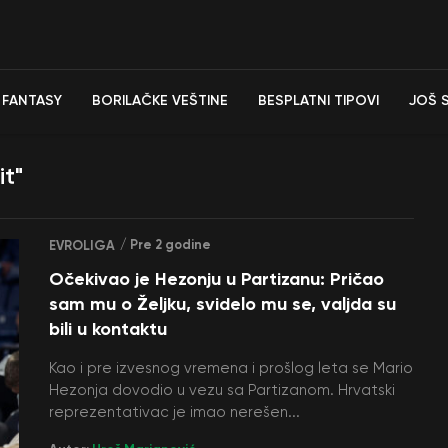
FANTASY
BORILAČKE VEŠTINE
BESPLATNI TIPOVI
JOŠ 
it"
/ Pre 2 godine
EVROLIGA
Očekivao je Hezonju u Partizanu: Pričao
sam mu o Željku, svidelo mu se, valjda su
bili u kontaktu
Kao i pre izvesnog vremena i prošlog leta se Mario
Hezonja dovodio u vezu sa Partizanom. Hrvatski
reprezentativac je imao nerešen...