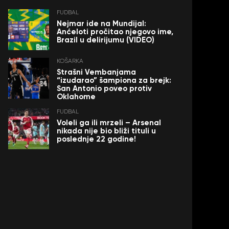
FUDBAL
Nejmar ide na Mundijal:
Anćeloti pročitao njegovo ime,
Brazil u delirijumu (VIDEO)
KOŠARKA
Strašni Vembanjama
“izudarao” šampiona za brejk:
San Antonio poveo protiv
Oklahome
FUDBAL
Voleli ga ili mrzeli – Arsenal
nikada nije bio bliži tituli u
poslednje 22 godine!