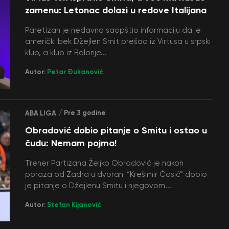
zamenu: Letonac dolazi u redove Italijana
Paretizan je nedavno saopštio informaciju da je
američki bek Džejlen Smit prešao iz Virtusa u srpski
klub, a klub iz Bolonje...
Autor:
Petar Đukanović
/ Pre 3 godine
ABA LIGA
Obradović dobio pitanje o Smitu i ostao u
čudu: Nemam pojma!
Trener Partizana Željko Obradović je nakon
poraza od Zadra u dvorani “Krešimir Ćosić” dobio
je pitanje o Džejlenu Smitu i njegovom...
Autor:
Stefan Kijanović