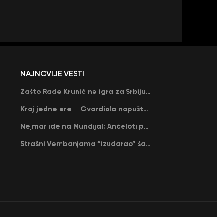
NAJNOVIJE VESTI
Zašto Rade Krunić ne igra za Srbiju? “Iako su mi obećali, niko me nije zvao…”
Kraj jedne ere – Gvardiola napušta Siti na kraju sezone, menja ga njegov nekadašnji rival
Nejmar ide na Mundijal: Anćeloti pročitao njegovo ime, Brazil u delirijumu (VIDEO)
Strašni Vembanjama “izudarao” šampiona za brejk: San Antonio poveo protiv Oklahome