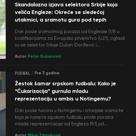
Skandalozna izjava selektora Srbije koja
veliča Engleze: Okreće se sledećoj
utakmici, a sramotu gura pod tepih
Dan posle sramotnog poraza od Engleske (1:9) u
kvalifikacijama za Evropsko prvenstvo (U21), oglasili
su se selektor Srbije Dušan Đorđević i...
Autor:
Petar Đukanović
/ Pre 3 godine
FUDBAL
Žestok šamar srpskom fudbalu: Kako je
“Čukarizacija” gurnula mladu
reprezentaciju u ambis u Notingemu?
Dan posle horora u Notingemu i istorijske sramote
koja je naneta srpskom fudbalu posle poraza
mlade reprezentacije od Engleza (9:1) još...
Autor:
Milan Zdravković