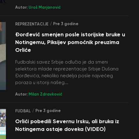
Autor:
Uroš Marjanović
/ Pre 3 godine
REPREZENTACIJE
Đorđević smenjen posle istorijske bruke u
Notingemu, Piksijev pomoćnik preuzima
Orliće
Fudbalski savez Srbije odlučio je da smeni
selektora mlade reprezentacije Srbije Dušana
Đorđevića, nekoliko nedelja posle najvećeg
poraza u istoriji našeg...
Autor:
Milan Zdravković
/ Pre 3 godine
FUDBAL
Orlići pobedili Severnu Irsku, ali bruka iz
Notingema ostaje doveka (VIDEO)