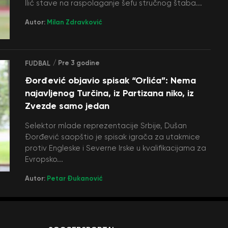
Ilić stave na raspolaganje šefu stručnog štaba...
Autor:
Milan Zdravković
/ Pre 3 godine
FUDBAL
Đorđević objavio spisak “Orlića”: Nema
najavljenog Turčina, iz Partizana niko, iz
Zvezde samo jedan
Selektor mlade reprezentacije Srbije, Dušan
Đorđević saopštio je spisak igrača za utakmice
protiv Engleske i Severne Irske u kvalifikacijama za
Evropsko...
Autor:
Petar Đukanović