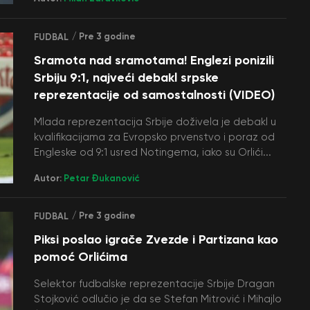
/ Pre 3 godine
FUDBAL
Sramota nad sramotama! Englezi ponizili
Srbiju 9:1, najveći debakl srpske
reprezentacije od samostalnosti (VIDEO)
Mlada reprezentacija Srbije doživela je debakl u
kvalifikacijama za Evropsko prvenstvo i poraz od
Engleske od 9:1 usred Notingema, iako su Orlići...
Autor:
Petar Đukanović
/ Pre 3 godine
FUDBAL
Piksi poslao igrače Zvezde i Partizana kao
pomoć Orlićima
Selektor fudbalske reprezentacije Srbije Dragan
Stojković odlučio je da se Stefan Mitrović i Mihajlo