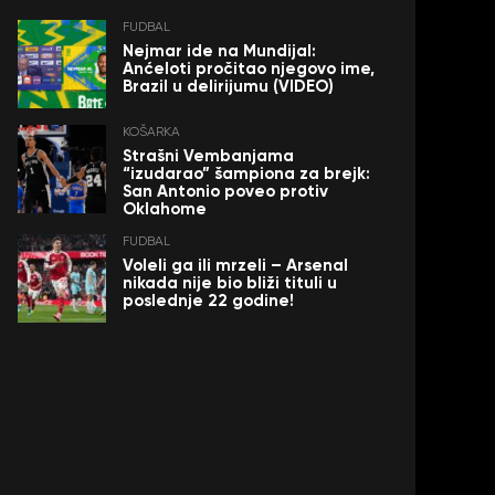
FUDBAL
Nejmar ide na Mundijal:
Anćeloti pročitao njegovo ime,
Brazil u delirijumu (VIDEO)
KOŠARKA
Strašni Vembanjama
“izudarao” šampiona za brejk:
San Antonio poveo protiv
Oklahome
FUDBAL
Voleli ga ili mrzeli – Arsenal
nikada nije bio bliži tituli u
poslednje 22 godine!