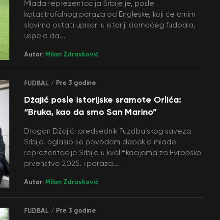
Mlada reprezentacija Srbije je, posle
katastrofalnog poraza od Engleske, koji će crnim
slovima ostati upisan u istoriji domaćeg fudbala,
uspela da...
Autor:
Milan Zdravković
/ Pre 3 godine
FUDBAL
Džajić posle istorijske sramote Orlića:
“Bruka, kao da smo San Marino”
Dragan Džajić, predsednik Fuzdbalskog saveza
Srbije, oglasio se povodom debakla mlade
reprezentacije Srbije u kvalifikacijama za Evropsko
prvenstvo 2025. i poraza...
Autor:
Milan Zdravković
/ Pre 3 godine
FUDBAL