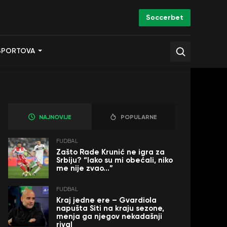
Soccerbet
SPORTOVA
NAJNOVIJE
POPULARNE
FUDBAL
Zašto Rade Krunić ne igra za
Srbiju? “Iako su mi obećali, niko
me nije zvao…”
FUDBAL
Kraj jedne ere – Gvardiola
napušta Siti na kraju sezone,
menja ga njegov nekadašnji
rival