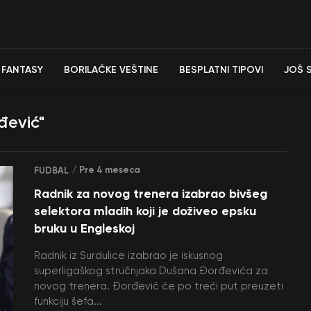
FANTASY
BORILAČKE VEŠTINE
BESPLATNI TIPOVI
JOŠ 
đević"
/ Pre 4 meseca
FUDBAL
Radnik za novog trenera izabrao bivšeg
selektora mladih koji je doživeo epsku
bruku u Engleskoj
Radnik iz Surdulice izabrao je iskusnog
superligaškog stručnjaka Dušana Đorđevića za
novog trenera. Đorđević će po treći put preuzeti
funkciju šefa...