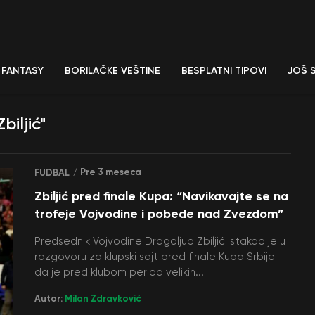
FANTASY
BORILAČKE VEŠTINE
BESPLATNI TIPOVI
JOŠ 
biljić"
/ Pre 3 meseca
FUDBAL
Zbiljić pred finale Kupa: “Navikavajte se na
trofeje Vojvodine i pobede nad Zvezdom”
Predsednik Vojvodine Dragoljub Zbiljić istakao je u
razgovoru za klupski sajt pred finale Kupa Srbije
da je pred klubom period velikih...
Autor:
Milan Zdravković