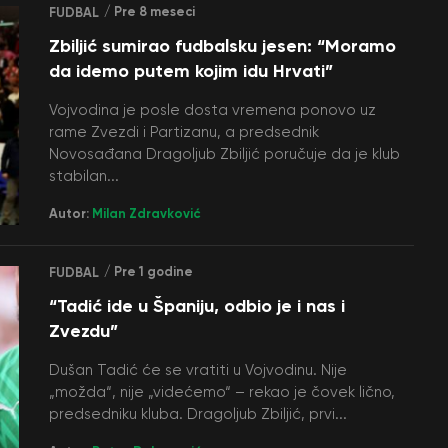
/ Pre 8 meseci
FUDBAL
Zbiljić sumirao fudbalsku jesen: “Moramo
da idemo putem kojim idu Hrvati”
Vojvodina je posle dosta vremena ponovo uz
rame Zvezdi i Partizanu, a predsednik
Novosađana Dragoljub Zbiljić poručuje da je klub
stabilan...
Autor:
Milan Zdravković
/ Pre 1 godine
FUDBAL
“Tadić ide u Španiju, odbio je i nas i
Zvezdu”
Dušan Tadić će se vratiti u Vojvodinu. Nije
„možda“, nije „videćemo“ – rekao je čovek lično,
predsedniku kluba. Dragoljub Zbiljić, prvi...