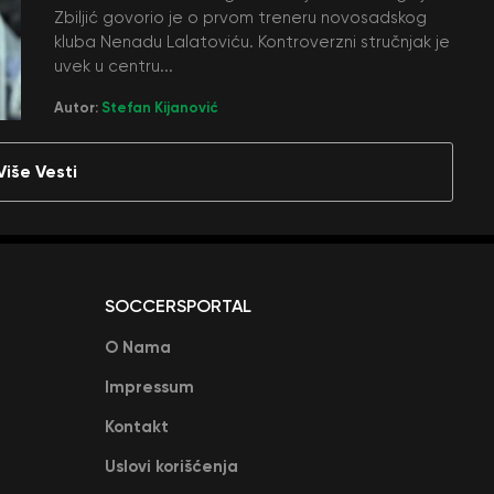
Zbiljić govorio je o prvom treneru novosadskog
kluba Nenadu Lalatoviću. Kontroverzni stručnjak je
uvek u centru...
Autor:
Stefan Kijanović
Više Vesti
SOCCERSPORTAL
O Nama
Impressum
Kontakt
Uslovi korišćenja