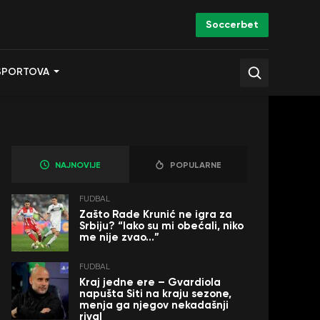
Soccerbet
SPORTOVA
NAJNOVIJE
POPULARNE
FUDBAL
Zašto Rade Krunić ne igra za
Srbiju? “Iako su mi obećali, niko
me nije zvao…”
FUDBAL
Kraj jedne ere – Gvardiola
napušta Siti na kraju sezone,
menja ga njegov nekadašnji
rival