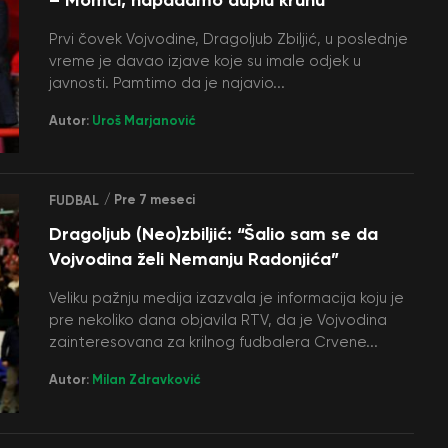
Prvi čovek Vojvodine, Dragoljub Zbiljić, u poslednje
vreme je davao izjave koje su imale odjek u
javnosti. Pamtimo da je najavio...
Autor:
Uroš Marjanović
/ Pre 7 meseci
FUDBAL
Dragoljub (Neo)zbiljić: “Šalio sam se da
Vojvodina želi Nemanju Radonjića”
Veliku pažnju medija izazvala je informacija koju je
pre nekoliko dana objavila RTV, da je Vojvodina
zainteresovana za krilnog fudbalera Crvene...
Autor:
Milan Zdravković