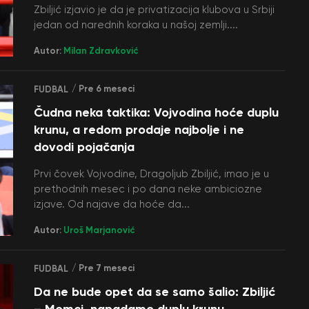
Zbiljić izjavio je da je privatizacija klubova u Srbiji
jedan od narednih koraka u našoj zemlji....
Autor:
Milan Zdravković
/ Pre 6 meseci
FUDBAL
Čudna neka taktika: Vojvodina hoće duplu
krunu, a redom prodaje najbolje i ne
dovodi pojačanja
Prvi čovek Vojvodine, Dragoljub Zbiljić, imao je u
prethodnih mesec i po dana neke ambiciozne
izjave. Od najave da hoće da...
Autor:
Uroš Marjanović
/ Pre 7 meseci
FUDBAL
Da ne bude opet da se samo šalio: Zbiljić
– Momci, napadamo duplu krunu