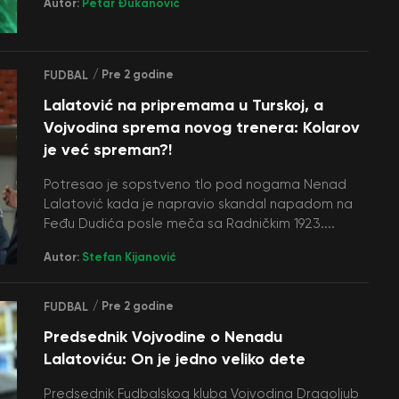
Autor:
Petar Đukanović
/ Pre 2 godine
FUDBAL
Lalatović na pripremama u Turskoj, a
Vojvodina sprema novog trenera: Kolarov
je već spreman?!
Potresao je sopstveno tlo pod nogama Nenad
Lalatović kada je napravio skandal napadom na
Feđu Dudića posle meča sa Radničkim 1923....
Autor:
Stefan Kijanović
/ Pre 2 godine
FUDBAL
Predsednik Vojvodine o Nenadu
Lalatoviću: On je jedno veliko dete
Predsednik Fudbalskog kluba Vojvodina Dragoljub