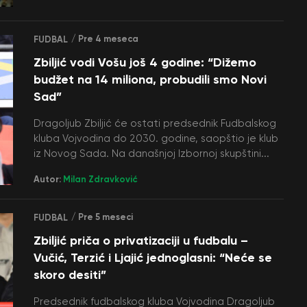
/ Pre 4 meseca
FUDBAL
Zbiljić vodi Vošu još 4 godine: “Dižemo
budžet na 14 miliona, probudili smo Novi
Sad”
Dragoljub Zbiljić će ostati predsednik Fudbalskog
kluba Vojvodina do 2030. godine, saopštio je klub
iz Novog Sada. Na današnjoj Izbornoj skupštini...
Autor:
Milan Zdravković
/ Pre 5 meseci
FUDBAL
Zbiljić priča o privatizaciji u fudbalu –
Vučić, Terzić i Ljajić jednoglasni: “Neće se
skoro desiti”
Predsednik fudbalskog kluba Vojvodina Dragoljub