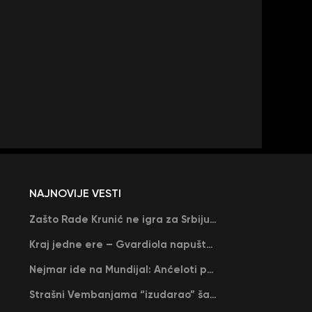
NAJNOVIJE VESTI
Zašto Rade Krunić ne igra za Srbiju? “Iako su mi obećali, niko me nije zvao…”
Kraj jedne ere – Gvardiola napušta Siti na kraju sezone, menja ga njegov nekadašnji rival
Nejmar ide na Mundijal: Anćeloti pročitao njegovo ime, Brazil u delirijumu (VIDEO)
Strašni Vembanjama “izudarao” šampiona za brejk: San Antonio poveo protiv Oklahome