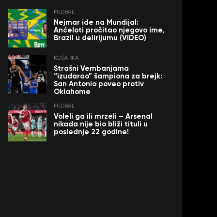
FUDBAL
Nejmar ide na Mundijal:
Anćeloti pročitao njegovo ime,
Brazil u delirijumu (VIDEO)
KOŠARKA
Strašni Vembanjama
“izudarao” šampiona za brejk:
San Antonio poveo protiv
Oklahome
FUDBAL
Voleli ga ili mrzeli – Arsenal
nikada nije bio bliži tituli u
poslednje 22 godine!