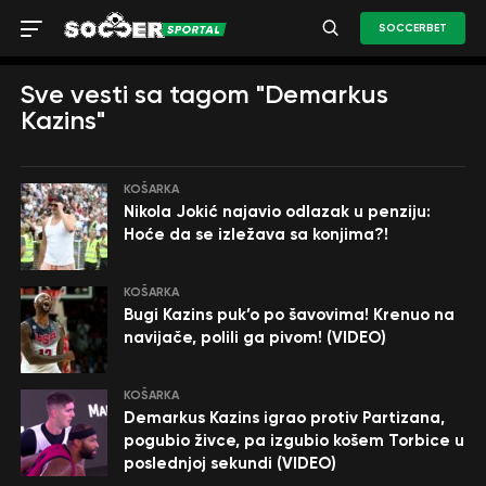
SOCCERBET
Sve vesti sa tagom "Demarkus
Kazins"
KOŠARKA
Nikola Jokić najavio odlazak u penziju:
Hoće da se izležava sa konjima?!
KOŠARKA
Bugi Kazins puk’o po šavovima! Krenuo na
navijače, polili ga pivom! (VIDEO)
KOŠARKA
Demarkus Kazins igrao protiv Partizana,
pogubio živce, pa izgubio košem Torbice u
poslednjoj sekundi (VIDEO)