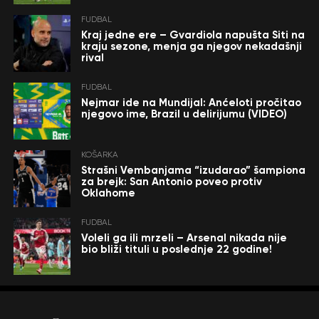
FUDBAL
Kraj jedne ere – Gvardiola napušta Siti na
kraju sezone, menja ga njegov nekadašnji
rival
FUDBAL
Nejmar ide na Mundijal: Anćeloti pročitao
njegovo ime, Brazil u delirijumu (VIDEO)
KOŠARKA
Strašni Vembanjama “izudarao” šampiona
za brejk: San Antonio poveo protiv
Oklahome
FUDBAL
Voleli ga ili mrzeli – Arsenal nikada nije
bio bliži tituli u poslednje 22 godine!