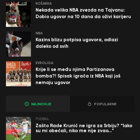
KOŠARKA
Nekada velika NBA zvezda na Tajvanu:
Dobio ugovor na 10 dana da oživi karijeru
NBA
Kazins blizu potpisa ugovora, odlazi
daleko od svih
EVROLIGA
Krije li se među njima Partizanova
bomba?! Spisak igrača iz NBA koji još
nemaju ugovor
NAJNOVIJE
POPULARNE
FUDBAL
Zašto Rade Krunić ne igra za Srbiju? “Iako
su mi obećali, niko me nije zvao…”