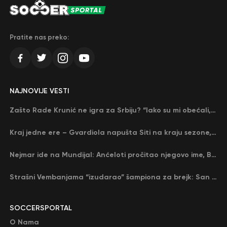
Pratite nas preko:
NAJNOVIJE VESTI
Zašto Rade Krunić ne igra za Srbiju? “Iako su mi obećali, niko me nije zvao…”
Kraj jedne ere – Gvardiola napušta Siti na kraju sezone, menja ga njegov nekadašnji rival
Nejmar ide na Mundijal: Anćeloti pročitao njegovo ime, Brazil u delirijumu (VIDEO)
Strašni Vembanjama “izudarao” šampiona za brejk: San Antonio poveo protiv Oklahome
SOCCERSPORTAL
O Nama