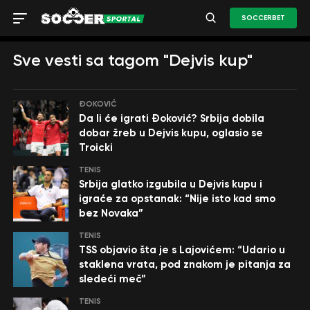
SOCCERBET
Sve vesti sa tagom "Dejvis kup"
ĐOKOVIĆ
Da li će igrati Đoković? Srbija dobila
dobar žreb u Dejvis kupu, oglasio se
Troicki
TENIS
Srbija glatko izgubila u Dejvis kupu i
igraće za opstanak: “Nije isto kad smo
bez Novaka”
TENIS
TSS objavio šta je s Lajovićem: “Udario u
staklena vrata, pod znakom je pitanja za
sledeći meč”
TENIS