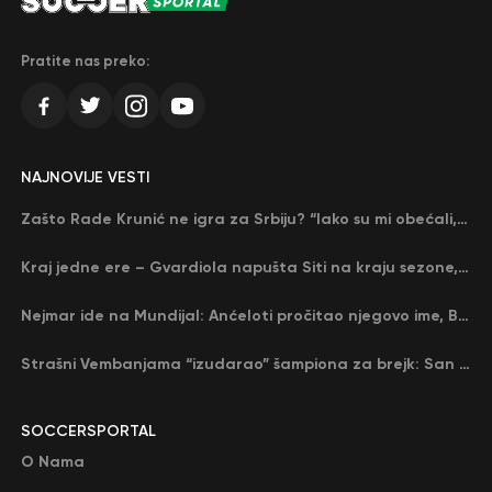
Pratite nas preko:
NAJNOVIJE VESTI
Zašto Rade Krunić ne igra za Srbiju? “Iako su mi obećali, niko me nije zvao…”
Kraj jedne ere – Gvardiola napušta Siti na kraju sezone, menja ga njegov nekadašnji rival
Nejmar ide na Mundijal: Anćeloti pročitao njegovo ime, Brazil u delirijumu (VIDEO)
Strašni Vembanjama “izudarao” šampiona za brejk: San Antonio poveo protiv Oklahome
SOCCERSPORTAL
O Nama