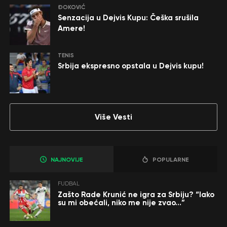
ĐOKOVIĆ
Senzacija u Dejvis Kupu: Češka srušila
Amere!
TENIS
Srbija ekspresno opstala u Dejvis kupu!
Više Vesti
NAJNOVIJE
POPULARNE
FUDBAL
Zašto Rade Krunić ne igra za Srbiju? “Iako
su mi obećali, niko me nije zvao…”