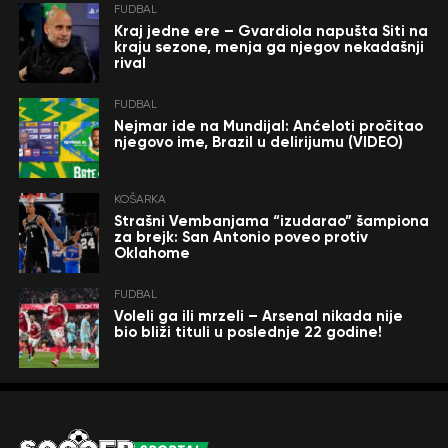
FUDBAL
Kraj jedne ere – Gvardiola napušta Siti na
kraju sezone, menja ga njegov nekadašnji
rival
FUDBAL
Nejmar ide na Mundijal: Anćeloti pročitao
njegovo ime, Brazil u delirijumu (VIDEO)
KOŠARKA
Strašni Vembanjama “izudarao” šampiona
za brejk: San Antonio poveo protiv
Oklahome
FUDBAL
Voleli ga ili mrzeli – Arsenal nikada nije
bio bliži tituli u poslednje 22 godine!