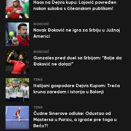
Haos na Dejvis kupu: Lajović povređen
nakon sukoba s čileanskom publikom!
ĐOKOVIĆ
Novak Đoković ne igra za Srbiju u Južnoj
Americi
ĐOKOVIĆ
Gonzales pred duel sa Srbijom: “Bolje da
Đoković ne dolazi”
TENIS
Italijani gospodare Dejvis Kupom: Treća
kruna zaredom i istorija u Bolonji
TENIS
Čudne Sinerove odluke: Odustao od
Mastersa u Parizu, a igraće pre toga u
Beču?!