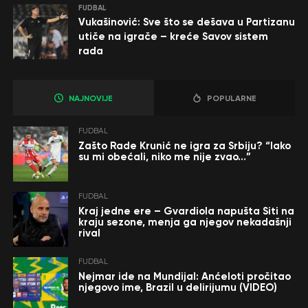
FUDBAL
Vukašinović: Sve što se dešava u Partizanu
utiče na igrače – kreće Savov sistem
rada
NAJNOVIJE
POPULARNE
FUDBAL
Zašto Rade Krunić ne igra za Srbiju? “Iako
su mi obećali, niko me nije zvao…”
FUDBAL
Kraj jedne ere – Gvardiola napušta Siti na
kraju sezone, menja ga njegov nekadašnji
rival
FUDBAL
Nejmar ide na Mundijal: Anćeloti pročitao
njegovo ime, Brazil u delirijumu (VIDEO)