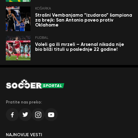
KOŠARKA
Strašni Vembanjama “izudarao” šampiona
za brejk: San Antonio poveo protiv
Oklahome
FUDBAL
Voleli ga ili mrzeli – Arsenal nikada nije
bio bliži tituli u poslednje 22 godine!
Pratite nas preko:
NAJNOVIJE VESTI