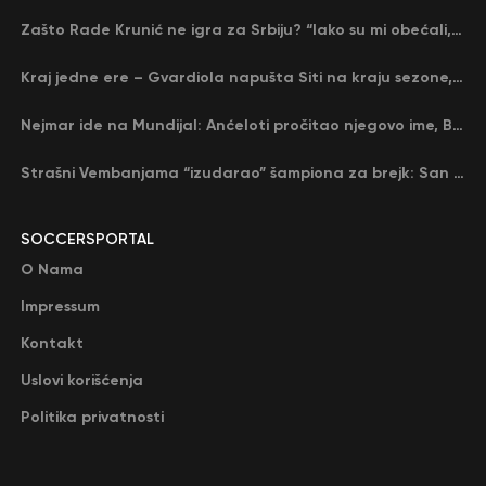
Zašto Rade Krunić ne igra za Srbiju? “Iako su mi obećali, niko me nije zvao…”
Kraj jedne ere – Gvardiola napušta Siti na kraju sezone, menja ga njegov nekadašnji rival
Nejmar ide na Mundijal: Anćeloti pročitao njegovo ime, Brazil u delirijumu (VIDEO)
Strašni Vembanjama “izudarao” šampiona za brejk: San Antonio poveo protiv Oklahome
SOCCERSPORTAL
O Nama
Impressum
Kontakt
Uslovi korišćenja
Politika privatnosti