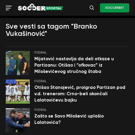
SOCCERBET
Sve vesti sa tagom "Branko
Vukašinović"
FUDBAL
Mijatović nastavlja da deli otkaze u
Partizanu: Otišao i “ofkovac” iz
Miloševićevog stručnog štaba
FUDBAL
Otišao Stanojević, proigrao Partizan pod
v.d. trenerom: Crno-beli okončali
Lalatovićevu bajku
FUDBAL
Zašto se Savo Milošević uplašio
Lalatovića?