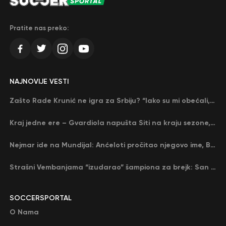
Pratite nas preko:
NAJNOVIJE VESTI
Zašto Rade Krunić ne igra za Srbiju? “Iako su mi obećali, niko me nije zvao…”
Kraj jedne ere – Gvardiola napušta Siti na kraju sezone, menja ga njegov nekadašnji rival
Nejmar ide na Mundijal: Anćeloti pročitao njegovo ime, Brazil u delirijumu (VIDEO)
Strašni Vembanjama “izudarao” šampiona za brejk: San Antonio poveo protiv Oklahome
SOCCERSPORTAL
O Nama