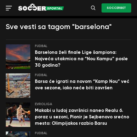
SOCCERBET
Sve vesti sa tagom "barselona"
FUDBAL
Barselona želi finale Lige šampiona:
Najveća utakmica na “Nou Kampu” posle
30 godina?
FUDBAL
Barsa će igrati na novom “Kamp Nou” već
ove sezone, iako neće biti završen
EVROLIGA
Makabi u ludoj završnici naneo Realu 6.
poraz u sezoni, Pionir je Sejbenovo srećno
mesto: Olimpijakos razbio Barsu
FUDBAL