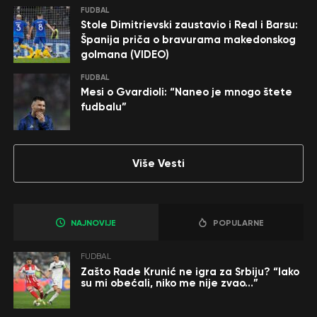
FUDBAL
Stole Dimitrievski zaustavio i Real i Barsu:
Španija priča o bravurama makedonskog
golmana (VIDEO)
FUDBAL
Mesi o Gvardioli: “Naneo je mnogo štete
fudbalu”
Više Vesti
NAJNOVIJE
POPULARNE
FUDBAL
Zašto Rade Krunić ne igra za Srbiju? “Iako
su mi obećali, niko me nije zvao…”