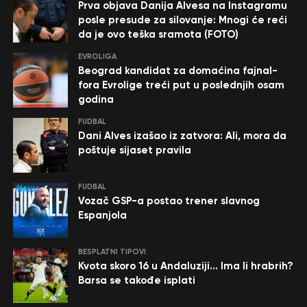
Prva objava Danija Alvesa na Instagramu
posle presude za silovanje: Mnogi će reći
da je ovo teška sramota (FOTO)
EVROLIGA
Beograd kandidat za domaćina fajnal-
fora Evrolige treći put u poslednjih osam
godina
FUDBAL
Dani Alves izašao iz zatvora: Ali, mora da
poštuje sijaset pravila
FUDBAL
Vozač GSP-a postao trener slavnog
Espanjola
BESPLATNI TIPOVI
Kvota skoro 16 u Andaluziji… Ima li hrabrih?
Barsa se takođe isplati