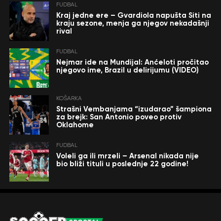
FUDBAL
Kraj jedne ere – Gvardiola napušta Siti na
kraju sezone, menja ga njegov nekadašnji
rival
FUDBAL
Nejmar ide na Mundijal: Anćeloti pročitao
njegovo ime, Brazil u delirijumu (VIDEO)
KOŠARKA
Strašni Vembanjama “izudarao” šampiona
za brejk: San Antonio poveo protiv
Oklahome
FUDBAL
Voleli ga ili mrzeli – Arsenal nikada nije
bio bliži tituli u poslednje 22 godine!