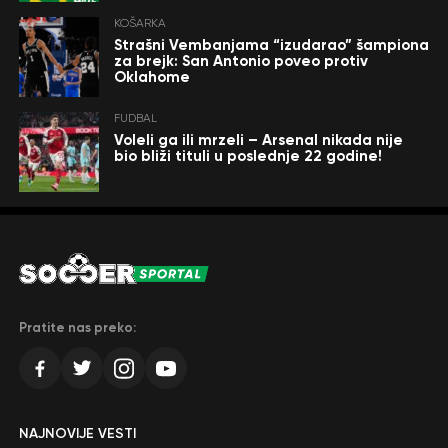
KOŠARKA
Strašni Vembanjama “izudarao” šampiona
za brejk: San Antonio poveo protiv
Oklahome
FUDBAL
Voleli ga ili mrzeli – Arsenal nikada nije
bio bliži tituli u poslednje 22 godine!
Pratite nas preko:
NAJNOVIJE VESTI