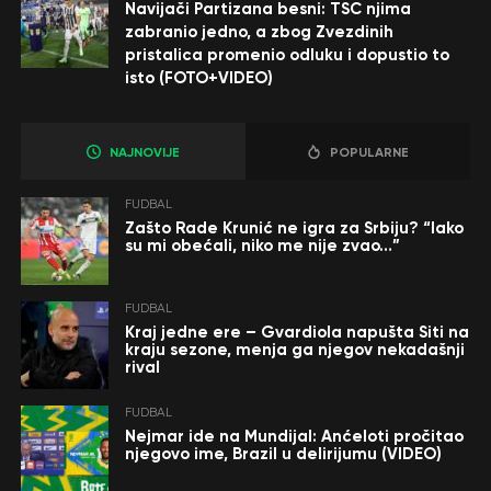
Navijači Partizana besni: TSC njima
zabranio jedno, a zbog Zvezdinih
pristalica promenio odluku i dopustio to
isto (FOTO+VIDEO)
NAJNOVIJE
POPULARNE
FUDBAL
Zašto Rade Krunić ne igra za Srbiju? “Iako
su mi obećali, niko me nije zvao…”
FUDBAL
Kraj jedne ere – Gvardiola napušta Siti na
kraju sezone, menja ga njegov nekadašnji
rival
FUDBAL
Nejmar ide na Mundijal: Anćeloti pročitao
njegovo ime, Brazil u delirijumu (VIDEO)