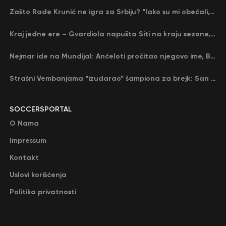
Zašto Rade Krunić ne igra za Srbiju? “Iako su mi obećali, niko me nije zvao…”
Kraj jedne ere – Gvardiola napušta Siti na kraju sezone, menja ga njegov nekadašnji rival
Nejmar ide na Mundijal: Anćeloti pročitao njegovo ime, Brazil u delirijumu (VIDEO)
Strašni Vembanjama “izudarao” šampiona za brejk: San Antonio poveo protiv Oklahome
SOCCERSPORTAL
O Nama
Impressum
Kontakt
Uslovi korišćenja
Politika privatnosti