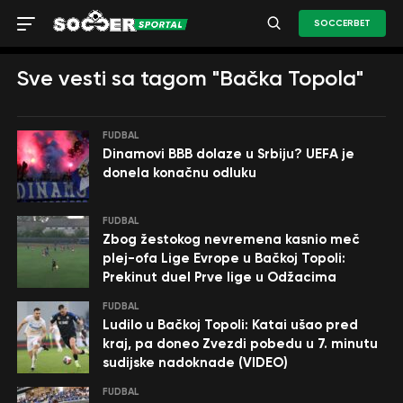
SOCCERBET
Sve vesti sa tagom "Bačka Topola"
FUDBAL
Dinamovi BBB dolaze u Srbiju? UEFA je
donela konačnu odluku
FUDBAL
Zbog žestokog nevremena kasnio meč
plej-ofa Lige Evrope u Bačkoj Topoli:
Prekinut duel Prve lige u Odžacima
FUDBAL
Ludilo u Bačkoj Topoli: Katai ušao pred
kraj, pa doneo Zvezdi pobedu u 7. minutu
sudijske nadoknade (VIDEO)
FUDBAL