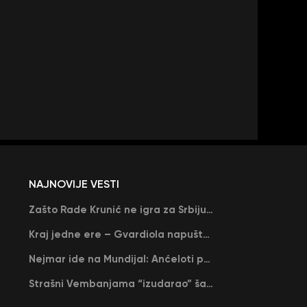
NAJNOVIJE VESTI
Zašto Rade Krunić ne igra za Srbiju? “Iako su mi obećali, niko me nije zvao…”
Kraj jedne ere – Gvardiola napušta Siti na kraju sezone, menja ga njegov nekadašnji rival
Nejmar ide na Mundijal: Anćeloti pročitao njegovo ime, Brazil u delirijumu (VIDEO)
Strašni Vembanjama “izudarao” šampiona za brejk: San Antonio poveo protiv Oklahome