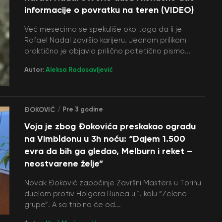
informacije o povratku na teren (VIDEO)
Već mesecima se spekuliše oko toga da li je
Rafael Nadal završio karijeru. Jednom prilikom
praktično je objavio prilično patetično pismo...
Autor:
Aleksa Radosavljević
/ Pre 3 godine
ĐOKOVIĆ
Voja je zbog Đokovića preskakao ogradu
na Vimbldonu u 3h noću: “Dajem 1.500
evra da bih ga gledao, Melburn i reket –
neostvarene želje”
Novak Đoković započinje Završni Masters u Torinu
duelom protiv Holgera Runea u 1. kolu “Zelene
grupe”. A sa tribina će od...