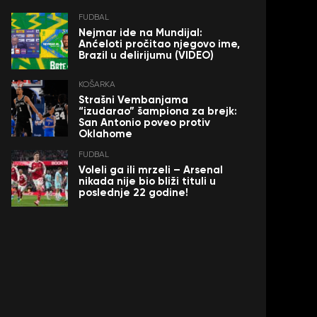
FUDBAL
Nejmar ide na Mundijal:
Anćeloti pročitao njegovo ime,
Brazil u delirijumu (VIDEO)
KOŠARKA
Strašni Vembanjama
“izudarao” šampiona za brejk:
San Antonio poveo protiv
Oklahome
FUDBAL
Voleli ga ili mrzeli – Arsenal
nikada nije bio bliži tituli u
poslednje 22 godine!