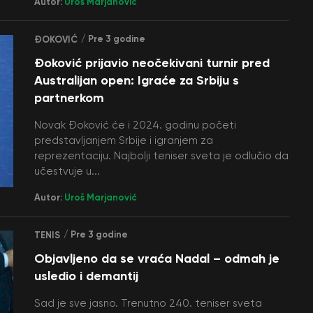
Autor:
Uroš Marjanović
/ Pre 3 godine
ĐOKOVIĆ
Đoković prijavio neočekivani turnir pred
Australijan open: Igraće za Srbiju s
partnerkom
Novak Đoković će i 2024. godinu početi
predstavljanjem Srbije i igranjem za
reprezentaciju. Najbolji teniser sveta je odlučio da
učestvuje u...
Autor:
Uroš Marjanović
/ Pre 3 godine
TENIS
Objavljeno da se vraća Nadal – odmah je
usledio i demantij
Sad je sve jasno. Trenutno 240. teniser sveta