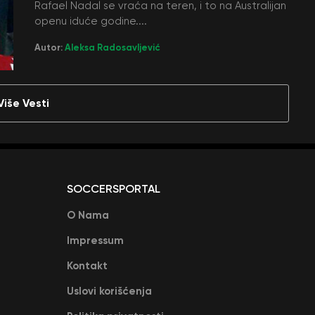
Rafael Nadal se vraća na teren, i to na Australijan
openu iduće godine....
Autor:
Aleksa Radosavljević
Više Vesti
SOCCERSPORTAL
O Nama
Impressum
Kontakt
Uslovi korišćenja