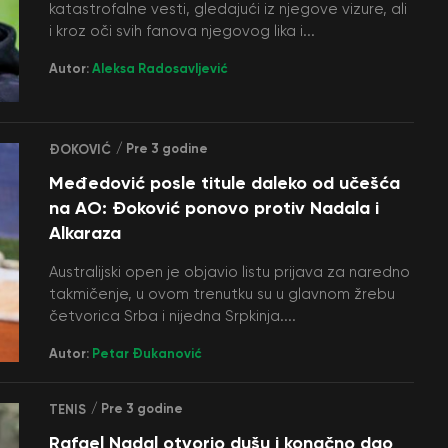
katastrofalne vesti, gledajući iz njegove vizure, ali
i kroz oči svih fanova njegovog lika i...
Autor:
Aleksa Radosavljević
/ Pre 3 godine
ĐOKOVIĆ
Međedović posle titule daleko od učešća
na AO: Đoković ponovo protiv Nadala i
Alkaraza
Australijski open je objavio listu prijava za naredno
takmičenje, u ovom trenutku su u glavnom žrebu
četvorica Srba i nijedna Srpkinja....
Autor:
Petar Đukanović
/ Pre 3 godine
TENIS
Rafael Nadal otvorio dušu i konačno dao