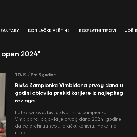
FANTASY
BORILAČKE VEŠTINE
BESPLATNI TIPOVI
JOŠ 
n open 2024"
/ Pre 3 godine
TENIS
Bivša šampionka Vimbldona prvog dana u
godini objavila prekid karijere iz najlepšeg
razloga
Petra Kvitova, bivša dvostruka šampionka
Vimbldona, objavila je prvog dana 2024. godine
da će prekinuti svoju igračku karijeru, makar na
neko...