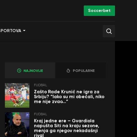
Soccerbet
SPORTOVA
NAJNOVIJE
POPULARNE
FUDBAL
Zašto Rade Krunić ne igra za
Srbiju? “Iako su mi obećali, niko
me nije zvao…”
FUDBAL
Kraj jedne ere – Gvardiola
napušta Siti na kraju sezone,
menja ga njegov nekadašnji
rival