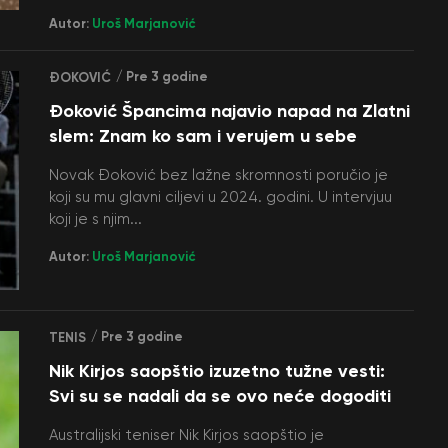
Autor:
Uroš Marjanović
/ Pre 3 godine
ĐOKOVIĆ
Đoković Špancima najavio napad na Zlatni
slem: Znam ko sam i verujem u sebe
Novak Đoković bez lažne skromnosti poručio je
koji su mu glavni ciljevi u 2024. godini. U intervjuu
koji je s njim...
Autor:
Uroš Marjanović
/ Pre 3 godine
TENIS
Nik Kirjos saopštio izuzetno tužne vesti:
Svi su se nadali da se ovo neće dogoditi
Australijski teniser Nik Kirjos saopštio je