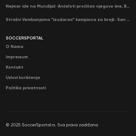
Nejmar ide na Mundijal: Anćeloti pročitao njegovo ime, Brazil u delirijumu (VIDEO)
Strašni Vembanjama “izudarao” šampiona za brejk: San Antonio poveo protiv Oklahome
SOCCERSPORTAL
O Nama
Impressum
Kontakt
Uslovi korišćenja
Politika privatnosti
© 2025 SoccerSportal.rs. Sva prava zadržana.