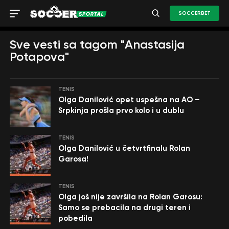
SOCCERBET
Sve vesti sa tagom "Anastasija
Potapova"
TENIS
Olga Danilović opet uspešna na AO –
Srpkinja prošla prvo kolo i u dublu
TENIS
Olga Danilović u četvrtfinalu Rolan
Garosa!
TENIS
Olga još nije završila na Rolan Garosu:
Samo se prebacila na drugi teren i
pobedila