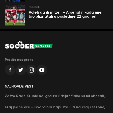
FUDBAL
Voleli ga ili mrzeli – Arsenal nikada nije
bio bliži tituli u poslednje 22 godine!
Pratite nas preko:
NAJNOVIJE VESTI
Zašto Rade Krunić ne igra za Srbiju? “Iako su mi obećali, niko me nije zvao…”
Kraj jedne ere – Gvardiola napušta Siti na kraju sezone, menja ga njegov nekadašnji rival