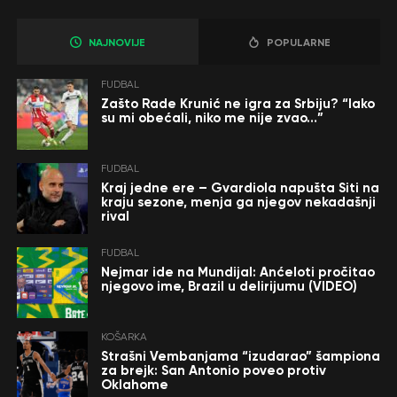
NAJNOVIJE
POPULARNE
FUDBAL
Zašto Rade Krunić ne igra za Srbiju? “Iako
su mi obećali, niko me nije zvao…”
FUDBAL
Kraj jedne ere – Gvardiola napušta Siti na
kraju sezone, menja ga njegov nekadašnji
rival
FUDBAL
Nejmar ide na Mundijal: Anćeloti pročitao
njegovo ime, Brazil u delirijumu (VIDEO)
KOŠARKA
Strašni Vembanjama “izudarao” šampiona
za brejk: San Antonio poveo protiv
Oklahome