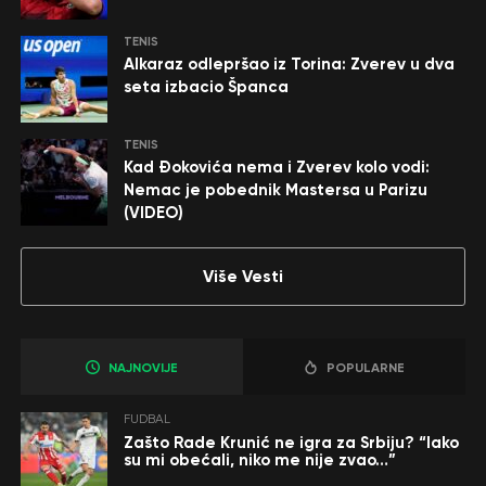
TENIS
Alkaraz odlepršao iz Torina: Zverev u dva
seta izbacio Španca
TENIS
Kad Đokovića nema i Zverev kolo vodi:
Nemac je pobednik Mastersa u Parizu
(VIDEO)
Više Vesti
NAJNOVIJE
POPULARNE
FUDBAL
Zašto Rade Krunić ne igra za Srbiju? “Iako
su mi obećali, niko me nije zvao…”