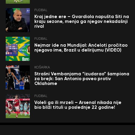
FUDBAL
Kraj jedne ere – Gvardiola napušta Siti na
kraju sezone, menja ga njegov nekadašnji
rival
FUDBAL
Nejmar ide na Mundijal: Anćeloti pročitao
njegovo ime, Brazil u delirijumu (VIDEO)
KOŠARKA
Strašni Vembanjama “izudarao” šampiona
za brejk: San Antonio poveo protiv
Oklahome
FUDBAL
Voleli ga ili mrzeli – Arsenal nikada nije
bio bliži tituli u poslednje 22 godine!