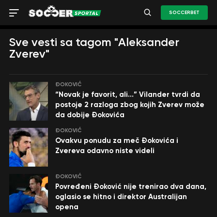
SOCCERBET
Sve vesti sa tagom "Aleksander
Zverev"
ĐOKOVIĆ
“Novak je favorit, ali…” Vilander tvrdi da
postoje 2 razloga zbog kojih Zverev može
da dobije Đokovića
ĐOKOVIĆ
Ovakvu ponudu za meč Đokovića i
Zvereva odavno niste videli
ĐOKOVIĆ
Povređeni Đoković nije trenirao dva dana,
oglasio se hitno i direktor Australijan
opena