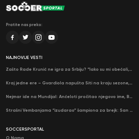
Pratite nas preko:
NAJNOVIJE VESTI
Zašto Rade Krunić ne igra za Srbiju? “Iako su mi obećali, niko me nije zvao…”
Kraj jedne ere – Gvardiola napušta Siti na kraju sezone, menja ga njegov nekadašnji rival
Nejmar ide na Mundijal: Anćeloti pročitao njegovo ime, Brazil u delirijumu (VIDEO)
Strašni Vembanjama “izudarao” šampiona za brejk: San Antonio poveo protiv Oklahome
SOCCERSPORTAL
O Nama