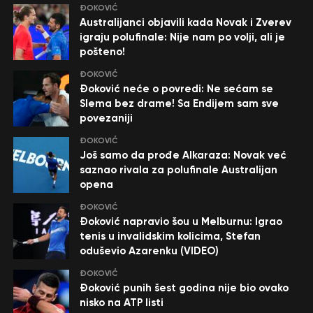
ĐOKOVIĆ
Australijanci objavili kada Novak i Zverev
igraju polufinale: Nije nam po volji, ali je
pošteno!
ĐOKOVIĆ
Đoković neće o povredi: Ne sećam se
Slema bez drame! Sa Endijem sam sve
povezaniji
ĐOKOVIĆ
Još samo da prođe Alkaraza: Novak već
saznao rivala za polufinale Australijan
opena
ĐOKOVIĆ
Đoković napravio šou u Melburnu: Igrao
tenis u invalidskim kolicima, Stefan
oduševio Azarenku (VIDEO)
ĐOKOVIĆ
Đoković punih šest godina nije bio ovako
nisko na ATP listi