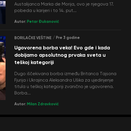
Austalijanca Marka de Morija, ovo je njegova 17.
pobeda u karijeri i to 14. put...
Autor:
Petar Đukanović
/ Pre 3 godine
BORILAČKE VEŠTINE
Ugovorena borba veka! Evo gde i kada
dobijamo apsolutnog prvaka sveta u
teškoj kategoriji
Dugo iščekivana borba između Britanca Tajsona
Fjurija i Ukrajinca Aleksandra Ušika za ujedinjenje
titula u teškoj kategoriji zvanično je ugovorena.
Borba...
Autor:
Milan Zdravković