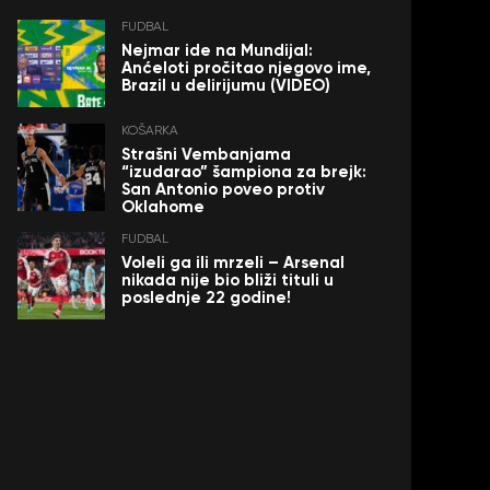
FUDBAL
Nejmar ide na Mundijal:
Anćeloti pročitao njegovo ime,
Brazil u delirijumu (VIDEO)
KOŠARKA
Strašni Vembanjama
“izudarao” šampiona za brejk:
San Antonio poveo protiv
Oklahome
FUDBAL
Voleli ga ili mrzeli – Arsenal
nikada nije bio bliži tituli u
poslednje 22 godine!