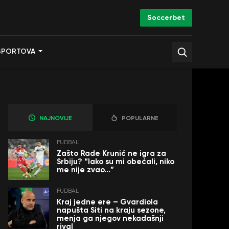
Soccerbet
SPORTOVA
NAJNOVIJE
POPULARNE
FUDBAL
Zašto Rade Krunić ne igra za
Srbiju? “Iako su mi obećali, niko
me nije zvao…”
FUDBAL
Kraj jedne ere – Gvardiola
napušta Siti na kraju sezone,
menja ga njegov nekadašnji
rival