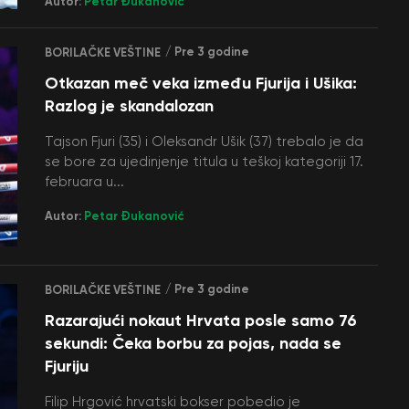
Autor:
Petar Đukanović
/ Pre 3 godine
BORILAČKE VEŠTINE
Otkazan meč veka između Fjurija i Ušika:
Razlog je skandalozan
Tajson Fjuri (35) i Oleksandr Ušik (37) trebalo je da
se bore za ujedinjenje titula u teškoj kategoriji 17.
februara u...
Autor:
Petar Đukanović
/ Pre 3 godine
BORILAČKE VEŠTINE
Razarajući nokaut Hrvata posle samo 76
sekundi: Čeka borbu za pojas, nada se
Fjuriju
Filip Hrgović hrvatski bokser pobedio je