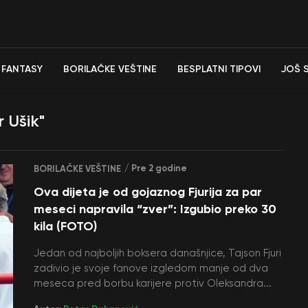
FANTASY
BORILAČKE VEŠTINE
BESPLATNI TIPOVI
JOŠ 
 Ušik"
/ Pre 2 godine
BORILAČKE VEŠTINE
Ova dijeta je od gojaznog Fjurija za par
meseci napravila “zver”: Izgubio preko 30
kila (FOTO)
Jedan od najboljih boksera današnjice, Tajson Fjuri
zadivio je svoje fanove izgledom manje od dva
meseca pred borbu karijere protiv Oleksandra...