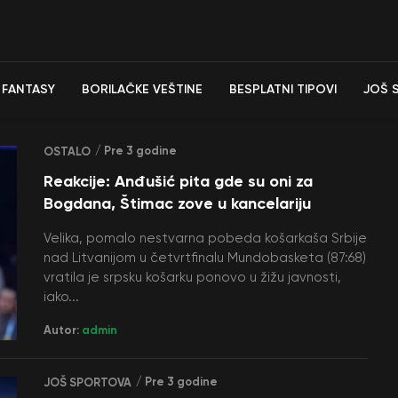
FANTASY
BORILAČKE VEŠTINE
BESPLATNI TIPOVI
JOŠ 
/ Pre 3 godine
OSTALO
Reakcije: Anđušić pita gde su oni za
Bogdana, Štimac zove u kancelariju
Velika, pomalo nestvarna pobeda košarkaša Srbije
nad Litvanijom u četvrtfinalu Mundobasketa (87:68)
vratila je srpsku košarku ponovo u žižu javnosti,
iako...
Autor:
admin
/ Pre 3 godine
JOŠ SPORTOVA