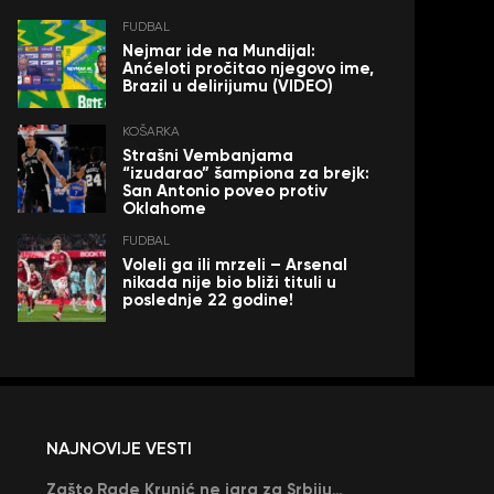
FUDBAL
Nejmar ide na Mundijal:
Anćeloti pročitao njegovo ime,
Brazil u delirijumu (VIDEO)
KOŠARKA
Strašni Vembanjama
“izudarao” šampiona za brejk:
San Antonio poveo protiv
Oklahome
FUDBAL
Voleli ga ili mrzeli – Arsenal
nikada nije bio bliži tituli u
poslednje 22 godine!
NAJNOVIJE VESTI
Zašto Rade Krunić ne igra za Srbiju? “Iako su mi obećali, niko me nije zvao…”