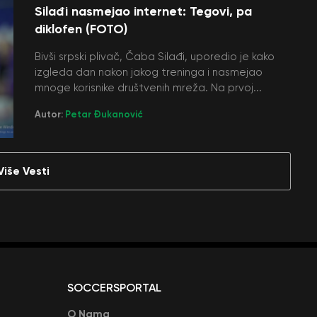
Silađi nasmejao internet: Tegovi, pa
diklofen (FOTO)
Bivši srpski plivač, Čaba Silađi, uporedio je kako
izgleda dan nakon jakog treninga i nasmejao
mnoge korisnike društvenih mreža. Na prvoj...
Autor:
Petar Đukanović
Više Vesti
SOCCERSPORTAL
O Nama