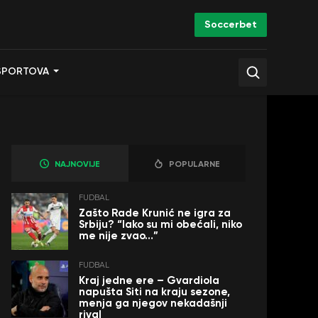
Soccerbet
SPORTOVA
NAJNOVIJE
POPULARNE
FUDBAL
Zašto Rade Krunić ne igra za
Srbiju? “Iako su mi obećali, niko
me nije zvao…”
FUDBAL
Kraj jedne ere – Gvardiola
napušta Siti na kraju sezone,
menja ga njegov nekadašnji
rival