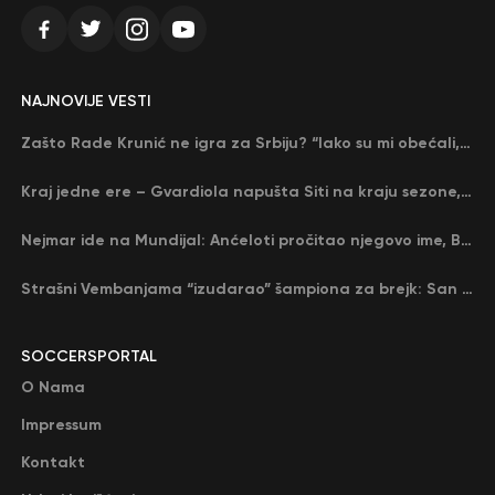
NAJNOVIJE VESTI
Zašto Rade Krunić ne igra za Srbiju? “Iako su mi obećali, niko me nije zvao…”
Kraj jedne ere – Gvardiola napušta Siti na kraju sezone, menja ga njegov nekadašnji rival
Nejmar ide na Mundijal: Anćeloti pročitao njegovo ime, Brazil u delirijumu (VIDEO)
Strašni Vembanjama “izudarao” šampiona za brejk: San Antonio poveo protiv Oklahome
SOCCERSPORTAL
O Nama
Impressum
Kontakt