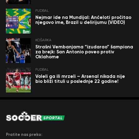
FUDBAL
Nejmar ide na Mundijal: Anćeloti pročitao
njegovo ime, Brazil u delirijumu (VIDEO)
KOŠARKA
Strašni Vembanjama “izudarao” šampiona
za brejk: San Antonio poveo protiv
Oklahome
FUDBAL
Voleli ga ili mrzeli – Arsenal nikada nije
bio bliži tituli u poslednje 22 godine!
Pratite nas preko: