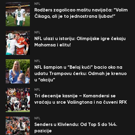
NFL
Rodžers zagolicao maštu navijača: “Volim
Čikago, ali je to jednostrana ljubav!”
NFL
NFL ulazi u istoriju: Olimpijske igre čekaju
Mahomsa i elitu!
NFL
NFL šampion u “Beloj kući” bacio oko na
udatu Trampovu ćerku: Odmah je krenuo
u “akciju”
NFL
Tri decenije kasnije – Komandersi se
vraćaju u srce Vašingtona i na čuveni RFK
NFL
Senders u Klivlendu: Od Top 5 do 144.
pozicije