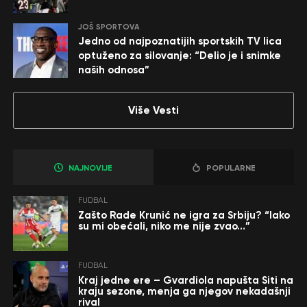
JOŠ SPORTOVA
Jedno od najpoznatijih sportskih TV lica
optuženo za silovanje: “Delio je i snimke
naših odnosa”
Više Vesti
NAJNOVIJE
POPULARNE
FUDBAL
Zašto Rade Krunić ne igra za Srbiju? “Iako
su mi obećali, niko me nije zvao…”
FUDBAL
Kraj jedne ere – Gvardiola napušta Siti na
kraju sezone, menja ga njegov nekadašnji
rival