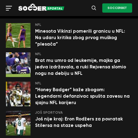
SOCCERBET
NFL
Minesota Vikinzi pomerili granicu u NFL:
Na udaru kritika zbog prvog muškog
“plesača”
NFL
Brat mu umro od leukemije, majka ga
jedva izdržavala, a ruki Rejvensa slomio
nogu na debiju u NFL
NFL
“Honey Badger” kaže zbogom:
Legendarni defanzivac spušta zavesu na
sjajnu NFL karijeru
JOŠ SPORTOVA
Još nije kraj: Eron Rodžers za povratak
Stilersa na staze uspeha