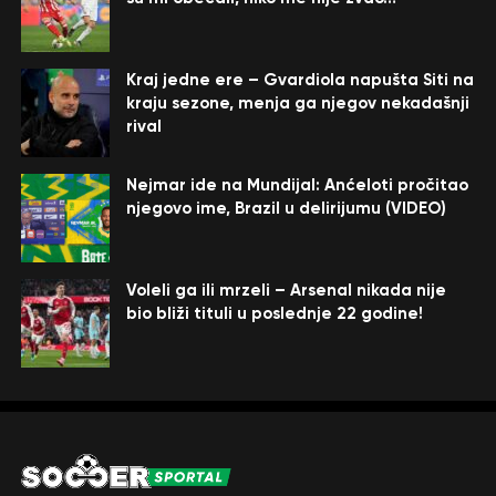
Kraj jedne ere – Gvardiola napušta Siti na
kraju sezone, menja ga njegov nekadašnji
rival
Nejmar ide na Mundijal: Anćeloti pročitao
njegovo ime, Brazil u delirijumu (VIDEO)
Voleli ga ili mrzeli – Arsenal nikada nije
bio bliži tituli u poslednje 22 godine!