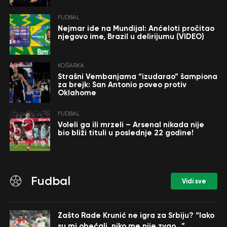
FUDBAL
Nejmar ide na Mundijal: Anćeloti pročitao
njegovo ime, Brazil u delirijumu (VIDEO)
KOŠARKA
Strašni Vembanjama “izudarao” šampiona
za brejk: San Antonio poveo protiv
Oklahome
FUDBAL
Voleli ga ili mrzeli – Arsenal nikada nije
bio bliži tituli u poslednje 22 godine!
Fudbal
Vidi sve
Zašto Rade Krunić ne igra za Srbiju? “Iako
su mi obećali, niko me nije zvao…”