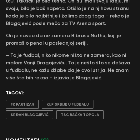
0:0. Taktički je bilo tesno. Oni su imali svoju ideju, mi
svoju, bilo je baš napeto. Otišlo je na njihovu stranu
kada je bilo najbitnije i žalimo zbog toga – rekao je
Blagojević posle meča za TV Arena sport.
On je naveo da ne zamera Bibrasu Nathu, koji je
promašio penal u poslednjoj seriji.
– To je fudbal, niko nikome ništa ne zamera, kao ni
malom Vanji Dragojeviću. To je nešto što se dešava
u fudbalu, ne kažu džabe da je ovo lutrija. Ne znam
više šta bih rekao – izjavio je Blagojević.
TAGOVI:
FK PARTIZAN
KUP SRBIJE U FUDBALU
SRĐAN BLAGOJEVIĆ
TSC BAČKA TOPOLA