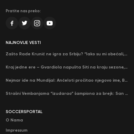
Pratite nas preko:
NAJNOVIJE VESTI
Zašto Rade Krunić ne igra za Srbiju? “Iako su mi obećali, niko me nije zvao…”
Kraj jedne ere – Gvardiola napušta Siti na kraju sezone, menja ga njegov nekadašnji rival
Nejmar ide na Mundijal: Anćeloti pročitao njegovo ime, Brazil u delirijumu (VIDEO)
Strašni Vembanjama “izudarao” šampiona za brejk: San Antonio poveo protiv Oklahome
SOCCERSPORTAL
O Nama
Impressum