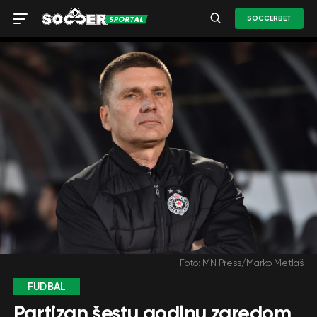
SOCCERBET
Foto: MN Press/Marko Metlaš
FUDBAL
Partizan šestu godinu zaredom