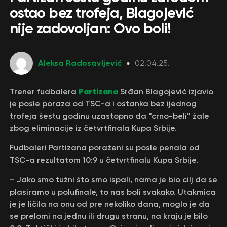
ostao bez trofeja, Blagojević
nije zadovoljan: Ovo boli!
Aleksa Radosavljević
02.04.25.
Partizana
Trener fudbalera
Srđan Blagojević izjavio
je posle poraza od TSC-a i ostanka bez ijednog
trofeja šestu godinu uzastopno da “crno-beli” žale
zbog eliminacije iz četvrtfinala Kupa Srbije.
Fudbaleri Partizana poraženi su posle penala od
TSC-a rezultatom 10:9 u četvrtfinalu Kupa Srbije.
– Jako smo tužni što smo ispali, nama je bio cilj da se
plasiramo u polufinale, to nas boli svakako. Utakmica
je je ličila na onu od pre nekoliko dana, moglo je da
se prelomi na jednu ili drugu stranu, na kraju je bilo