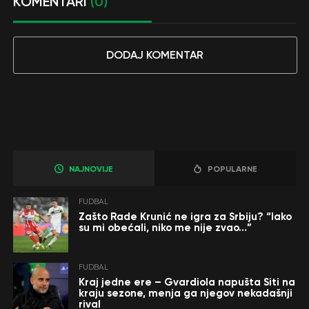
KOMENTARI
(0)
DODAJ KOMENTAR
NAJNOVIJE
POPULARNE
FUDBAL
Zašto Rade Krunić ne igra za Srbiju? “Iako
su mi obećali, niko me nije zvao…”
FUDBAL
Kraj jedne ere – Gvardiola napušta Siti na
kraju sezone, menja ga njegov nekadašnji
rival