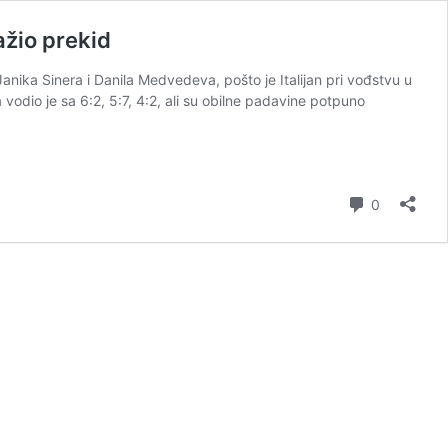
ažio prekid
ika Sinera i Danila Medvedeva, pošto je Italijan pri vođstvu u
vodio je sa 6:2, 5:7, 4:2, ali su obilne padavine potpuno
Comment
0