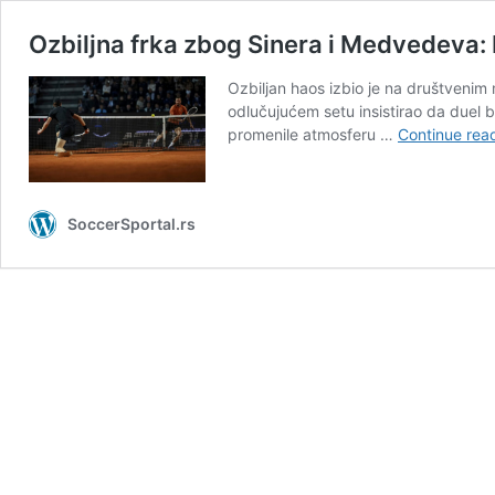
Ozbiljna frka zbog Sinera i Medvedeva: 
Ozbiljan haos izbio je na društvenim
odlučujućem setu insistirao da duel b
promenile atmosferu …
Continue rea
SoccerSportal.rs