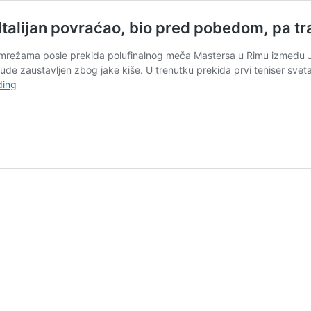
Italijan povraćao, bio pred pobedom, pa tr
 mrežama posle prekida polufinalnog meča Mastersa u Rimu između Jan
ude zaustavljen zbog jake kiše. U trenutku prekida prvi teniser sveta 
Ozbiljna
ding
frka
zbog
Sinera
i
Medvedeva:
Italijan
povraćao,
bio
pred
pobedom,
pa
tražio
prekid