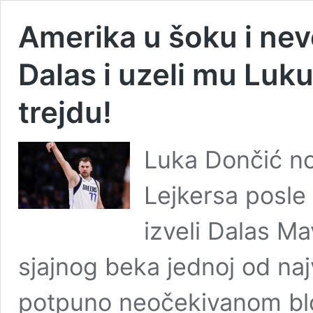
Amerika u šoku i neve
Dalas i uzeli mu Lu
trejdu!
Luka Dončić no
Lejkersa posle 
izveli Dalas Ma
sjajnog beka jednoj od naj
potpuno neočekivanom blo