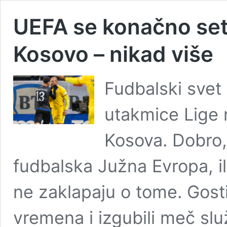
UEFA se konačno seti
Kosovo – nikad više
Fudbalski svet 
utakmice Lige 
Kosova. Dobro,
fudbalska Južna Evropa, ili
ne zaklapaju o tome. Gosti
vremena i izgubili meč slu