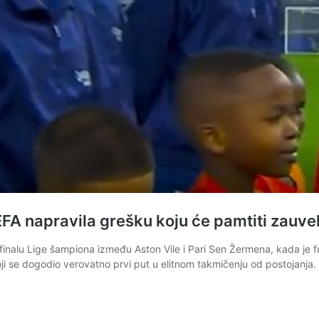
EFA napravila grešku koju će pamtiti zauv
nalu Lige šampiona između Aston Vile i Pari Sen Žermena, kada je fu
koji se dogodio verovatno prvi put u elitnom takmičenju od postojanja