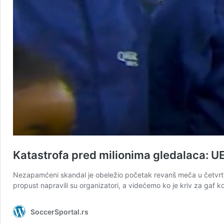
Katastrofa pred milionima gledalaca: U
Nezapamćeni skandal je obeležio početak revanš meča u četvrtfi
propust napravili su organizatori, a videćemo ko je kriv za gaf 
SoccerSportal.rs