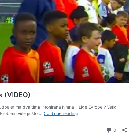
ek (VIDEO)
dbalerima dva tima intonirana himna – Lige Evrope!? Veliki
Katastrofa
. Problem više je što …
Continue reading
pred
milionima
Comment
0
gledalaca: