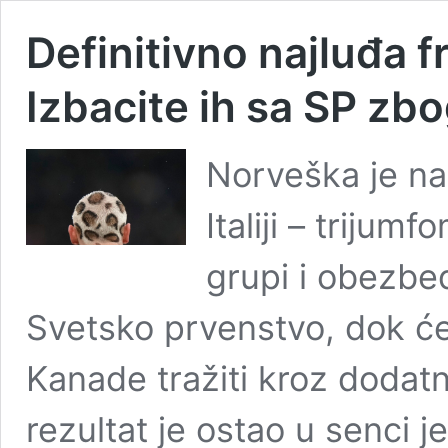
Definitivno najluđa fr
Izbacite ih sa SP zb
Norveška je na 
Italiji – trijum
grupi i obezbe
Svetsko prvenstvo, dok će
Kanade tražiti kroz dodatn
rezultat je ostao u senci j