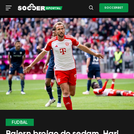
SOCCERBET
FUDBAL
Bajern brojao do sedam, Hari