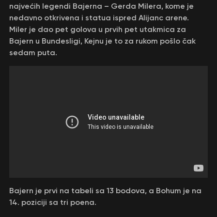
najvećih legendi Bajerna – Gerda Milera, kome je
nedavno otkrivena i statua ispred Alijanc arene.
Miler je dao pet golova u prvih pet utakmica za
Bajern u Bundesligi, Kejnu je to za rukom pošlo čak
sedam puta.
Bajern je prvi na tabeli sa 13 bodova, a Bohum je na
14. poziciji sa tri poena.