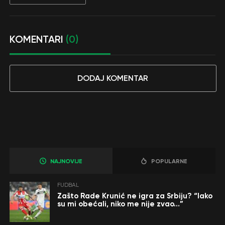
KOMENTARI
(0)
DODAJ KOMENTAR
NAJNOVIJE
POPULARNE
FUDBAL
Zašto Rade Krunić ne igra za Srbiju? “Iako
su mi obećali, niko me nije zvao…”