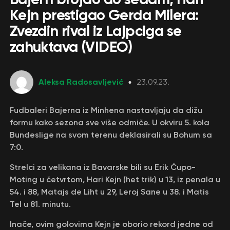
Kejn prestigao Gerda Milera:
Zvezdin rival iz Lajpciga se
zahuktava (VIDEO)
Aleksa Radosavljević
23.09.23.
Fudbaleri Bajerna iz Minhena nastavljaju da dižu
formu kako sezona sve više odmiče. U okviru 5. kola
Bundeslige na svom terenu deklasirali su Bohum sa
7:0.
Strelci za velikana iz Bavarske bili su Erik Čupo-
Moting u četvrtom, Hari Kejn (het trik) u 13, iz penala u
54. i 88, Matajs de Liht u 29, Leroj Sane u 38. i Matis
Tel u 81. minutu.
Inače, ovim golovima Kejn je oborio rekord jedne od