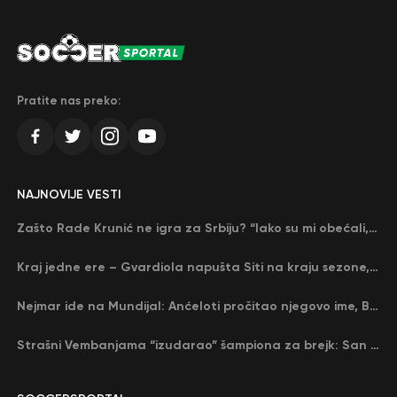
Pratite nas preko:
NAJNOVIJE VESTI
Zašto Rade Krunić ne igra za Srbiju? “Iako su mi obećali, niko me nije zvao…”
Kraj jedne ere – Gvardiola napušta Siti na kraju sezone, menja ga njegov nekadašnji rival
Nejmar ide na Mundijal: Anćeloti pročitao njegovo ime, Brazil u delirijumu (VIDEO)
Strašni Vembanjama “izudarao” šampiona za brejk: San Antonio poveo protiv Oklahome