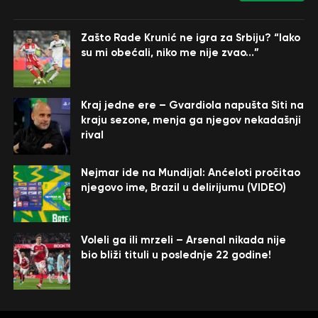
Zašto Rade Krunić ne igra za Srbiju? “Iako
su mi obećali, niko me nije zvao…”
Kraj jedne ere – Gvardiola napušta Siti na
kraju sezone, menja ga njegov nekadašnji
rival
Nejmar ide na Mundijal: Anćeloti pročitao
njegovo ime, Brazil u delirijumu (VIDEO)
Voleli ga ili mrzeli – Arsenal nikada nije
bio bliži tituli u poslednje 22 godine!