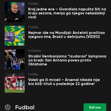
FUDBAL
Kraj jedne ere – Gvardiola napušta Siti na
kraju sezone, menja ga njegov nekadašnji
rival
FUDBAL
Nejmar ide na Mundijal: Anćeloti pročitao
njegovo ime, Brazil u delirijumu (VIDEO)
KOŠARKA
Strašni Vembanjama “izudarao” šampiona
za brejk: San Antonio poveo protiv
Oklahome
FUDBAL
Voleli ga ili mrzeli – Arsenal nikada nije
bio bliži tituli u poslednje 22 godine!
Fudbal
Vidi sve