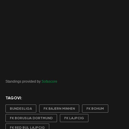
Standings provided by
Sofascore
TAGOVI:
BUNDESLIGA
FK BAJERN MINHEN
FK BOHUM
FK BORUSIJA DORTMUND
FK LAJPCIG
FK RED BUL LAJPCIG