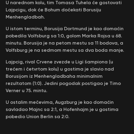
U narednom kolu, tim Tomasa Tuhela će gostovati
Lajpcigu, dok će Bohum dočekati Borusiju
Menhengladbah.
U istom terminu, Borusija Dortmund je kao domaćin
pobedila Volfsburg sa 1:0, golom Marka Rojsa u 68.
minutu. Borusija je na petom mestu sa 11 bodova, a
Volfsburg je na sedmom mestu sa dva boda manje.
Lajpcig, rival Crvene zvezde u Ligi šampiona (u
trećem i četvrtom kolu) u gostima je slavio nad
Borusijom iz Menhengladbaha minimalnim
rezultatom (1:0). Jedini pogodak postigao je Timo
Verner u 75. mintu.
U ostalim mečevima, Augzburg je kao domaćin
savladao Majnc sa 2:1, a Hofenhajm je u gostima
pobedio Union Berlin sa 2:0.